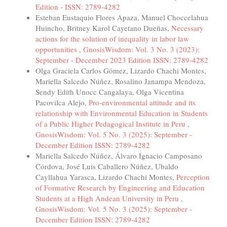
Edition - ISSN: 2789-4282
Esteban Eustaquio Flores Apaza, Manuel Choccelahua
Huincho, Britney Karol Cayetano Dueñas,
Necessary
actions for the solution of inequality in labor law
opportunities
,
GnosisWisdom: Vol. 3 No. 3 (2023):
September - December 2023 Edition ISSN: 2789-4282
Olga Graciela Carlos Gómez, Lizardo Chachi Montes,
Mariella Salcedo Núñez, Rosalino Janampa Mendoza,
Sendy Edith Unocc Cangalaya, Olga Vicentina
Pacovilca Alejo,
Pro-environmental attitude and its
relationship with Environmental Education in Students
of a Public Higher Pedagogical Institute in Peru
,
GnosisWisdom: Vol. 5 No. 3 (2025): September -
December Edition ISSN: 2789-4282
Mariella Salcedo Núñez, Álvaro Ignacio Camposano
Córdova, José Luis Caballero Núñez, Ubaldo
Cayllahua Yarasca, Lizardo Chachi Montes,
Perception
of Formative Research by Engineering and Education
Students at a High Andean University in Peru
,
GnosisWisdom: Vol. 5 No. 3 (2025): September -
December Edition ISSN: 2789-4282