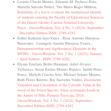
Lizardo Chachi Montes, Eduardo M. Pacheco Peña,
Mariella Salcedo Núñez, Tito Matos Roger Milthon,
Reliability of a test to evaluate the institutional identity
of students entering the Faculty of Educational Sciences
of the Daniel Alcides Carrión National University,
Pasco
,
GnosisWisdom: Vol. 4 No. 3 (2024): September
- December Edition ISSN: 2789-4282
Esther Katherin Jayo-Yance , Rene Antonio Hinojosa-
Benavides , Lizangela Aurelia Hinojosa Yzarra ,
Entrepreneurship and Agribusiness Elements in the
MYPEs
,
GnosisWisdom: Vol. 5 No. 1 (2025): January
- April Edition - ISSN: 2789-4282
Elyane Estefany Belito Huamani, Adiel Álvarez
Ticllasuca, Susan Karina Montes Bujaico, Sadith Pérez
Ponce, Marlyth Concha Soto, Michael Solano Montes,
Ruth Flores Barreto, Roy Saavedra Valdez,
Dasometric
Valuation and Calculation of the Calorific Value in the
wood of the Forest Species Alnus acuminata kunth in
the Annex of Pillo, Pampas-Tayacaja, 2024
,
GnosisWisdom: Vol. 4 No. 3 (2024): September -
December Edition ISSN: 2789-4282