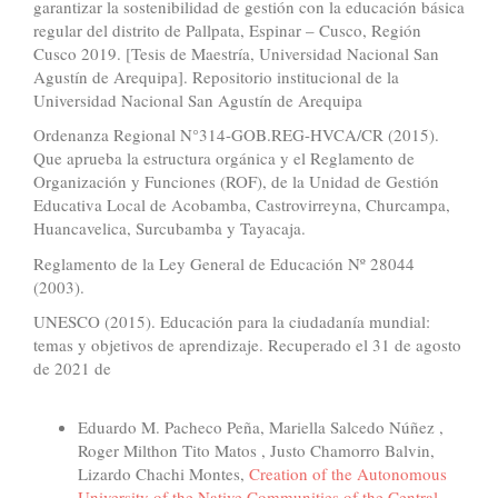
garantizar la sostenibilidad de gestión con la educación básica
regular del distrito de Pallpata, Espinar – Cusco, Región
Cusco 2019. [Tesis de Maestría, Universidad Nacional San
Agustín de Arequipa]. Repositorio institucional de la
Universidad Nacional San Agustín de Arequipa
Ordenanza Regional N°314-GOB.REG-HVCA/CR (2015).
Que aprueba la estructura orgánica y el Reglamento de
Organización y Funciones (ROF), de la Unidad de Gestión
Educativa Local de Acobamba, Castrovirreyna, Churcampa,
Huancavelica, Surcubamba y Tayacaja.
Reglamento de la Ley General de Educación Nº 28044
(2003).
UNESCO (2015). Educación para la ciudadanía mundial:
temas y objetivos de aprendizaje. Recuperado el 31 de agosto
de 2021 de
Similar Articles
Eduardo M. Pacheco Peña, Mariella Salcedo Núñez ,
Roger Milthon Tito Matos , Justo Chamorro Balvin,
Lizardo Chachi Montes,
Creation of the Autonomous
University of the Native Communities of the Central