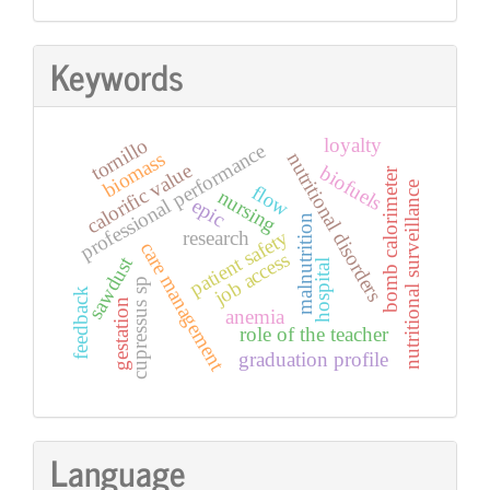
Keywords
loyalty
tornillo
professional performance
biomass
nutritional disorders
calorific value
biofuels
bomb calorimeter
nutritional surveillance
flow
nursing
epic
malnutrition
patient safety
research
care management
job access
sawdust
hospital
cupressus sp
feedback
gestation
anemia
role of the teacher
graduation profile
Language