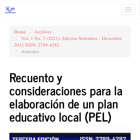
Main
Navigation
Toggl
Main
navig
Content
Sidebar
Home
Archives
Vol. 1 No. 3 (2021): Edición Setiembre - Diciembre
2021 ISSN: 2789-4282
Artículos
Recuento y
consideraciones para la
elaboración de un plan
educativo local (PEL)
Article