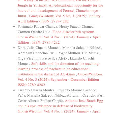
Jungle in Yurinaki: An educational opportunity for the
intercultural development of Perené, Chanchamayo -
Junín
,
GnosisWisdom: Vol. 5 No. 1 (2025): January -
April Edition - ISSN: 2789-4282
Fortunato Paucar Chanca, Henry Paucar Chanca,
Carmen Onofre Lulo,
Flood disaster risk systems
,
GnosisWisdom: Vol. 4 No. 1 (2024): January - April
Edition - ISSN: 2789-4282
Doris Julia Chachi Montes , Mariella Salcedo Núñez ,
Abraham Ccencho-Pari , Roger Milthon Tito Matos ,
Olga Vicentina Pacovilca Alejo , Lizardo Chachi
Montes,
Soft skills and the direction of the teaching-
learning process of teachers in an educational
institution in the district of Ate-Lima
,
GnosisWisdom:
Vol. 4 No. 3 (2024): September - December Edition
ISSN: 2789-4282
Lizardo Chachi Montes, Eduardo Marino Pacheco
Peña, Mariella Salcedo Núñez, Abraham Ccencho Pari,
Cesar Alberto Franco Carpio,
Antonio José Brack Egg
and his epic existence in defense of biodiversity
,
GnosisWisdom: Vol. 4 No. 1 (2024): January - April