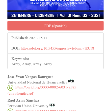
PDF (Spanish)
Published:
2021-12-17
DOI:
https://doi.org/10.54556/gnosiswisdom.v1i3.18
Keywords:
Array, Array, Array, Array
Main
Jose Yvan Vargas Bourguet
Universidad Nacional de Huancavelica
Article
https://orcid.org/0000-0002-6031-8585
Content
(unauthenticated)
Raul Arias Sánchez
Peruvian Union University
https://orcid.org/0000-0002-6031-8585