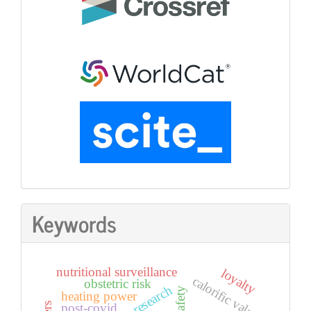
Keywords
nutritional surveillance
loyalty
calorific value
obstetric risk
research
heating power
post-covid