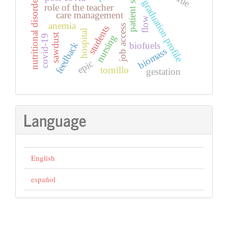
patient safety
nutritional disorders
graduation profile
role of the teacher
care management
flow
anemia
job access
students
hospital
sawdust
nursing
covid-19
feedback
biofuels
biomass
epic
tornillo
gestation
Language
English
español