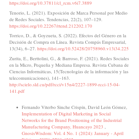
https://doi.org/10.37811/cl_rcm.v6i7.3889
Tenorio, L. (2021). Exposición de Marca Personal por Medio
de Redes Sociales. Tendencias, 22(2), 107–129.
https://doi.org/10.22267/rtend.212202.170
Torrico, D., & Goyzueta, S. (2022). Efectos del Género en la
Decisión de Compra en Línea. Revista Compás Empresarial,
13(34), 6–27.
https://doi.org/10.52428/20758960.v13i34.225
Zurita, E., Berttolini, G., & Barroso, F. (2021). Redes Sociales
en la Micro, Pequeña y Mediana Empresa. Revista Cubana de
Ciencias Informáticas, 15(Tecnologías de la información y las
telecomunicaciones), 141–163.
http://scielo.sld.cu/pdf/rcci/v15n4/2227-1899-rcci-15-04-
141.pdf
Similar Articles
Fernando Viterbo Sinche Crispín, David León Gómez,
Implementation of Digital Marketing in Social
Networks for the Brand Positioning of the Industrial
Manufacturing Company, Huancayo 2023
,
GnosisWisdom: Vol. 4 No. 1 (2024): January - April