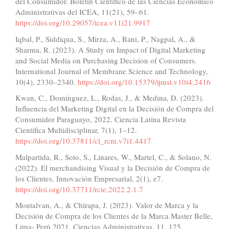
del Consumidor. Boletín Científico de las Ciencias Económico
Administrativas del ICEA, 11(21), 59–61.
https://doi.org/10.29057/icea.v11i21.9917
Iqbal, P., Siddiqua, S., Mirza, A., Rani, P., Nagpal, A., &
Sharma, R. (2023). A Study on Impact of Digital Marketing
and Social Media on Purchasing Decision of Consumers.
International Journal of Membrane Science and Technology,
10(4), 2330–2340.
https://doi.org/10.15379/ijmst.v10i4.2416
Kwan, C., Domínguez, L., Rodas, J., & Medina, D. (2023).
Influencia del Marketing Digital en la Decisión de Compra del
Consumidor Paraguayo, 2022. Ciencia Latina Revista
Científica Multidisciplinar, 7(1), 1–12.
https://doi.org/10.37811/cl_rcm.v7i1.4417
Malpartida, R., Soto, S., Linares, W., Martel, C., & Solano, N.
(2022). El merchandising Visual y la Decisión de Compra de
los Clientes. Innovación Empresarial, 2(1), e7.
https://doi.org/10.37711/rcie.2022.2.1.7
Montalvan, A., & Chirapa, J. (2023). Valor de Marca y la
Decisión de Compra de los Clientes de la Marca Master Belle,
Lima- Perú 2021. Ciencias Administrativas, 11, 125.