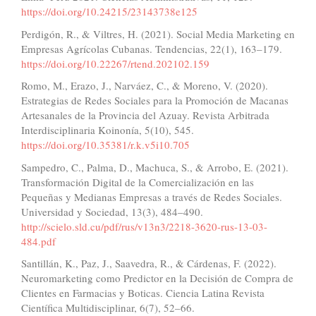
https://doi.org/10.24215/23143738e125
Perdigón, R., & Viltres, H. (2021). Social Media Marketing en
Empresas Agrícolas Cubanas. Tendencias, 22(1), 163–179.
https://doi.org/10.22267/rtend.202102.159
Romo, M., Erazo, J., Narváez, C., & Moreno, V. (2020).
Estrategias de Redes Sociales para la Promoción de Macanas
Artesanales de la Provincia del Azuay. Revista Arbitrada
Interdisciplinaria Koinonía, 5(10), 545.
https://doi.org/10.35381/r.k.v5i10.705
Sampedro, C., Palma, D., Machuca, S., & Arrobo, E. (2021).
Transformación Digital de la Comercialización en las
Pequeñas y Medianas Empresas a través de Redes Sociales.
Universidad y Sociedad, 13(3), 484–490.
http://scielo.sld.cu/pdf/rus/v13n3/2218-3620-rus-13-03-
484.pdf
Santillán, K., Paz, J., Saavedra, R., & Cárdenas, F. (2022).
Neuromarketing como Predictor en la Decisión de Compra de
Clientes en Farmacias y Boticas. Ciencia Latina Revista
Científica Multidisciplinar, 6(7), 52–66.