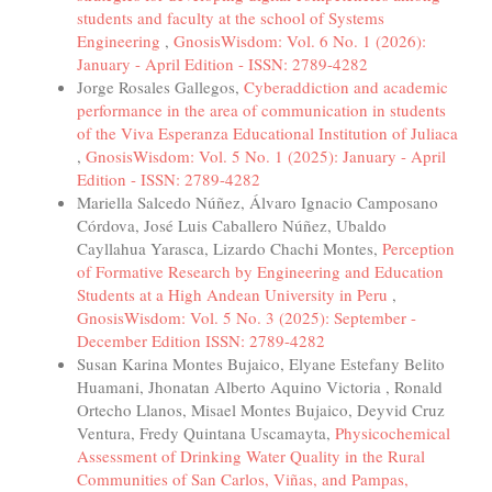
students and faculty at the school of Systems
Engineering
,
GnosisWisdom: Vol. 6 No. 1 (2026):
January - April Edition - ISSN: 2789-4282
Jorge Rosales Gallegos,
Cyberaddiction and academic
performance in the area of communication in students
of the Viva Esperanza Educational Institution of Juliaca
,
GnosisWisdom: Vol. 5 No. 1 (2025): January - April
Edition - ISSN: 2789-4282
Mariella Salcedo Núñez, Álvaro Ignacio Camposano
Córdova, José Luis Caballero Núñez, Ubaldo
Cayllahua Yarasca, Lizardo Chachi Montes,
Perception
of Formative Research by Engineering and Education
Students at a High Andean University in Peru
,
GnosisWisdom: Vol. 5 No. 3 (2025): September -
December Edition ISSN: 2789-4282
Susan Karina Montes Bujaico, Elyane Estefany Belito
Huamani, Jhonatan Alberto Aquino Victoria , Ronald
Ortecho Llanos, Misael Montes Bujaico, Deyvid Cruz
Ventura, Fredy Quintana Uscamayta,
Physicochemical
Assessment of Drinking Water Quality in the Rural
Communities of San Carlos, Viñas, and Pampas,