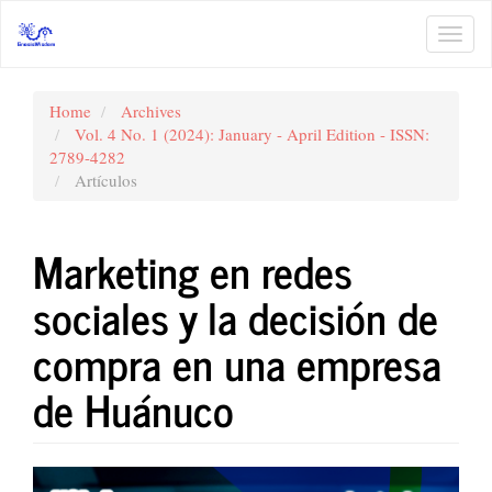
Main
Navigation
Toggl
Main
navig
Content
Sidebar
Home
Archives
Vol. 4 No. 1 (2024): January - April Edition - ISSN:
2789-4282
Artículos
Marketing en redes
sociales y la decisión de
compra en una empresa
de Huánuco
Article