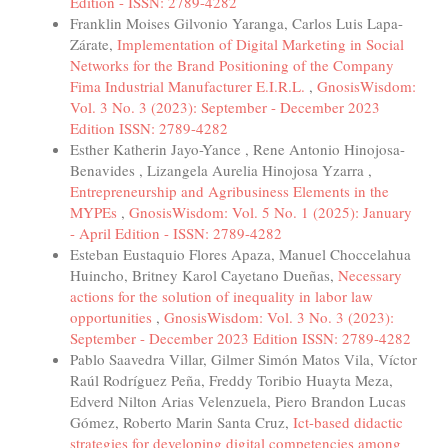
Edition - ISSN: 2789-4282
Franklin Moises Gilvonio Yaranga, Carlos Luis Lapa-
Zárate,
Implementation of Digital Marketing in Social
Networks for the Brand Positioning of the Company
Fima Industrial Manufacturer E.I.R.L.
,
GnosisWisdom:
Vol. 3 No. 3 (2023): September - December 2023
Edition ISSN: 2789-4282
Esther Katherin Jayo-Yance , Rene Antonio Hinojosa-
Benavides , Lizangela Aurelia Hinojosa Yzarra ,
Entrepreneurship and Agribusiness Elements in the
MYPEs
,
GnosisWisdom: Vol. 5 No. 1 (2025): January
- April Edition - ISSN: 2789-4282
Esteban Eustaquio Flores Apaza, Manuel Choccelahua
Huincho, Britney Karol Cayetano Dueñas,
Necessary
actions for the solution of inequality in labor law
opportunities
,
GnosisWisdom: Vol. 3 No. 3 (2023):
September - December 2023 Edition ISSN: 2789-4282
Pablo Saavedra Villar, Gilmer Simón Matos Vila, Víctor
Raúl Rodríguez Peña, Freddy Toribio Huayta Meza,
Edverd Nilton Arias Velenzuela, Piero Brandon Lucas
Gómez, Roberto Marin Santa Cruz,
Ict-based didactic
strategies for developing digital competencies among