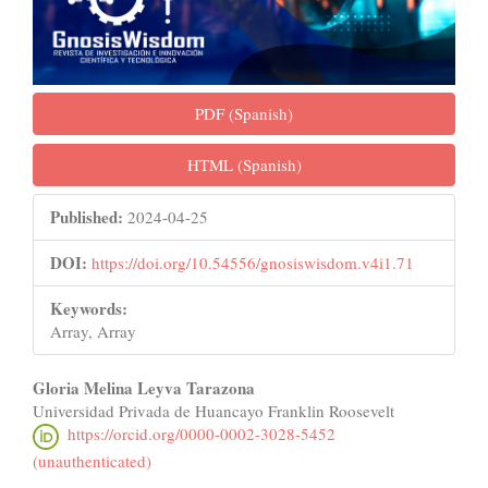
PDF (Spanish)
HTML (Spanish)
Published:
2024-04-25
DOI:
https://doi.org/10.54556/gnosiswisdom.v4i1.71
Keywords:
Array, Array
Main
Gloria Melina Leyva Tarazona
Universidad Privada de Huancayo Franklin Roosevelt
Article
https://orcid.org/0000-0002-3028-5452
Content
(unauthenticated)