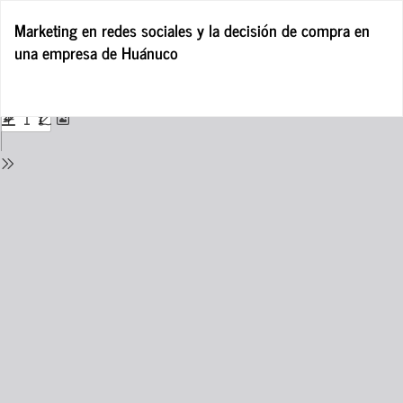
Return
Marketing en redes sociales y la decisión de compra en
to
una empresa de Huánuco
Issue
Details
Do
D
P