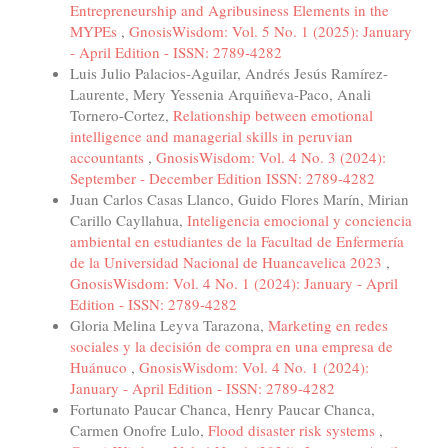
Entrepreneurship and Agribusiness Elements in the
MYPEs
,
GnosisWisdom: Vol. 5 No. 1 (2025): January
- April Edition - ISSN: 2789-4282
Luis Julio Palacios-Aguilar, Andrés Jesús Ramírez-
Laurente, Mery Yessenia Arquiñeva-Paco, Anali
Tornero-Cortez,
Relationship between emotional
intelligence and managerial skills in peruvian
accountants
,
GnosisWisdom: Vol. 4 No. 3 (2024):
September - December Edition ISSN: 2789-4282
Juan Carlos Casas Llanco, Guido Flores Marín, Mirian
Carillo Cayllahua,
Inteligencia emocional y conciencia
ambiental en estudiantes de la Facultad de Enfermería
de la Universidad Nacional de Huancavelica 2023
,
GnosisWisdom: Vol. 4 No. 1 (2024): January - April
Edition - ISSN: 2789-4282
Gloria Melina Leyva Tarazona,
Marketing en redes
sociales y la decisión de compra en una empresa de
Huánuco
,
GnosisWisdom: Vol. 4 No. 1 (2024):
January - April Edition - ISSN: 2789-4282
Fortunato Paucar Chanca, Henry Paucar Chanca,
Carmen Onofre Lulo,
Flood disaster risk systems
,