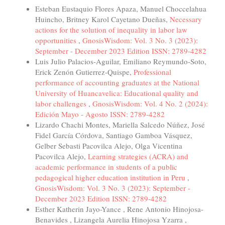
Esteban Eustaquio Flores Apaza, Manuel Choccelahua
Huincho, Britney Karol Cayetano Dueñas,
Necessary
actions for the solution of inequality in labor law
opportunities
,
GnosisWisdom: Vol. 3 No. 3 (2023):
September - December 2023 Edition ISSN: 2789-4282
Luis Julio Palacios-Aguilar, Emiliano Reymundo-Soto,
Erick Zenón Gutierrez-Quispe,
Professional
performance of accounting graduates at the National
University of Huancavelica: Educational quality and
labor challenges
,
GnosisWisdom: Vol. 4 No. 2 (2024):
Edición Mayo - Agosto ISSN: 2789-4282
Lizardo Chachi Montes, Mariella Salcedo Núñez, José
Fidel García Córdova, Santiago Gamboa Vásquez,
Gelber Sebasti Pacovilca Alejo, Olga Vicentina
Pacovilca Alejo,
Learning strategies (ACRA) and
academic performance in students of a public
pedagogical higher education institution in Peru
,
GnosisWisdom: Vol. 3 No. 3 (2023): September -
December 2023 Edition ISSN: 2789-4282
Esther Katherin Jayo-Yance , Rene Antonio Hinojosa-
Benavides , Lizangela Aurelia Hinojosa Yzarra ,