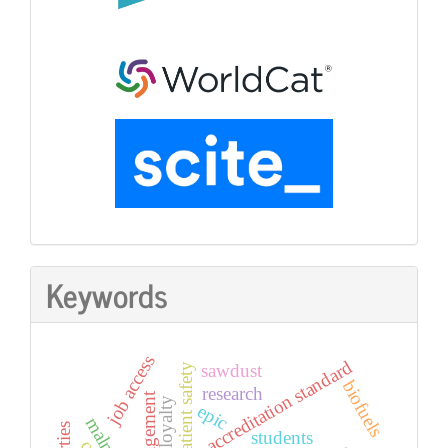
Keywords
job access
accreditation standard
sawdust
patient safety
biofuels
research
loyalty
epic
students