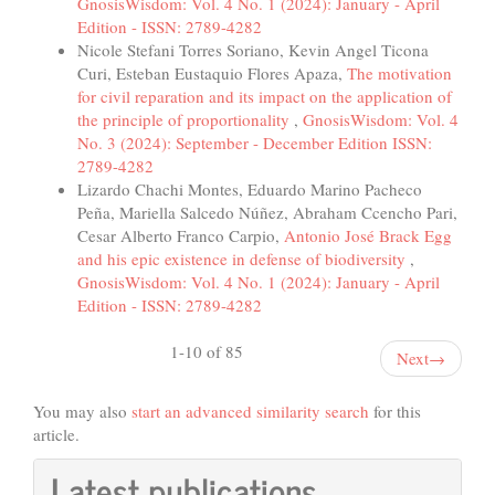
GnosisWisdom: Vol. 4 No. 1 (2024): January - April
Edition - ISSN: 2789-4282
Nicole Stefani Torres Soriano, Kevin Angel Ticona
Curi, Esteban Eustaquio Flores Apaza,
The motivation
for civil reparation and its impact on the application of
the principle of proportionality
,
GnosisWisdom: Vol. 4
No. 3 (2024): September - December Edition ISSN:
2789-4282
Lizardo Chachi Montes, Eduardo Marino Pacheco
Peña, Mariella Salcedo Núñez, Abraham Ccencho Pari,
Cesar Alberto Franco Carpio,
Antonio José Brack Egg
and his epic existence in defense of biodiversity
,
GnosisWisdom: Vol. 4 No. 1 (2024): January - April
Edition - ISSN: 2789-4282
1-10 of 85
Next
→
You may also
start an advanced similarity search
for this
article.
Latest publications