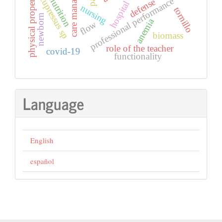
care management
malnutrition
physical properties
cupressus sp
professional performance
defense
hospital
nursing
tornillo
newborn
anemia
flow
biomass
role of the teacher
covid-19
functionality
Language
English
español