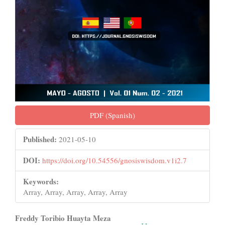
PDF (Spanish)
Published:
2021-05-10
DOI:
https://doi.org/10.54556/gnosiswisdom.v1i2.7
Keywords:
Array, Array, Array, Array, Array
Main
Freddy Toribio Huayta Meza