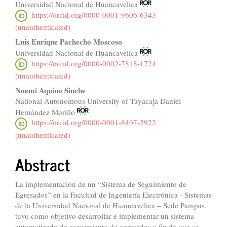
Universidad Nacional de Huancavelica
Article
https://orcid.org/0000-0001-9606-6343
Content
(unauthenticated)
Luis Enrique Pachecho Moscoso
Universidad Nacional de Huancavelica
https://orcid.org/0000-0002-7818-1724
(unauthenticated)
Noemi Aquino Sinche
National Autonomous University of Tayacaja Daniel
Hernández Morillo
https://orcid.org/0000-0001-8407-2922
(unauthenticated)
Abstract
La implementación de un “Sistema de Seguimiento de
Egresados” en la Facultad de Ingeniería Electrónica - Sistemas
de la Universidad Nacional de Huancavelica – Sede Pampas,
tuvo como objetivo desarrollar e implementar un sistema
automatizado de seguimiento de egresados a fin de que se