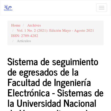
Main
Navigation
Toggl
Main
navig
Content
Sidebar
Home
Archives
Vol. 1 No. 2 (2021): Edición Mayo - Agosto 2021
ISSN: 2789-4282
Artículos
Sistema de seguimiento
de egresados de la
Facultad de Ingeniería
Electrónica - Sistemas de
la Universidad Nacional