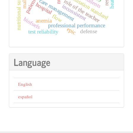
nutritional surveillance
accreditation standard
students
care management
role of the teacher
hospital
inconsistent
flow
biofuels
anemia
professional performance
epic
defense
test reliability
Language
English
español