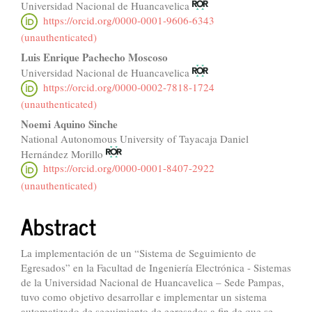
Universidad Nacional de Huancavelica
Article
https://orcid.org/0000-0001-9606-6343
Content
(unauthenticated)
Luis Enrique Pachecho Moscoso
Universidad Nacional de Huancavelica
https://orcid.org/0000-0002-7818-1724
(unauthenticated)
Noemi Aquino Sinche
National Autonomous University of Tayacaja Daniel
Hernández Morillo
https://orcid.org/0000-0001-8407-2922
(unauthenticated)
Abstract
La implementación de un “Sistema de Seguimiento de
Egresados” en la Facultad de Ingeniería Electrónica - Sistemas
de la Universidad Nacional de Huancavelica – Sede Pampas,
tuvo como objetivo desarrollar e implementar un sistema
automatizado de seguimiento de egresados a fin de que se