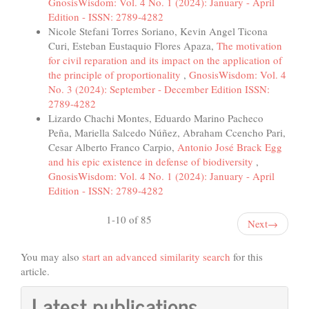
GnosisWisdom: Vol. 4 No. 1 (2024): January - April
Edition - ISSN: 2789-4282
Nicole Stefani Torres Soriano, Kevin Angel Ticona
Curi, Esteban Eustaquio Flores Apaza,
The motivation
for civil reparation and its impact on the application of
the principle of proportionality
,
GnosisWisdom: Vol. 4
No. 3 (2024): September - December Edition ISSN:
2789-4282
Lizardo Chachi Montes, Eduardo Marino Pacheco
Peña, Mariella Salcedo Núñez, Abraham Ccencho Pari,
Cesar Alberto Franco Carpio,
Antonio José Brack Egg
and his epic existence in defense of biodiversity
,
GnosisWisdom: Vol. 4 No. 1 (2024): January - April
Edition - ISSN: 2789-4282
1-10 of 85
Next
→
You may also
start an advanced similarity search
for this
article.
Latest publications