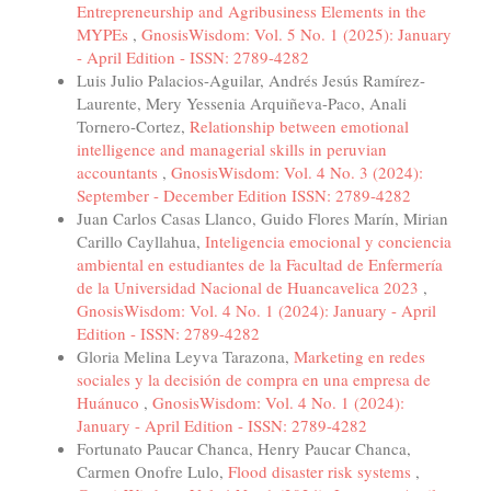
Entrepreneurship and Agribusiness Elements in the
MYPEs
,
GnosisWisdom: Vol. 5 No. 1 (2025): January
- April Edition - ISSN: 2789-4282
Luis Julio Palacios-Aguilar, Andrés Jesús Ramírez-
Laurente, Mery Yessenia Arquiñeva-Paco, Anali
Tornero-Cortez,
Relationship between emotional
intelligence and managerial skills in peruvian
accountants
,
GnosisWisdom: Vol. 4 No. 3 (2024):
September - December Edition ISSN: 2789-4282
Juan Carlos Casas Llanco, Guido Flores Marín, Mirian
Carillo Cayllahua,
Inteligencia emocional y conciencia
ambiental en estudiantes de la Facultad de Enfermería
de la Universidad Nacional de Huancavelica 2023
,
GnosisWisdom: Vol. 4 No. 1 (2024): January - April
Edition - ISSN: 2789-4282
Gloria Melina Leyva Tarazona,
Marketing en redes
sociales y la decisión de compra en una empresa de
Huánuco
,
GnosisWisdom: Vol. 4 No. 1 (2024):
January - April Edition - ISSN: 2789-4282
Fortunato Paucar Chanca, Henry Paucar Chanca,
Carmen Onofre Lulo,
Flood disaster risk systems
,