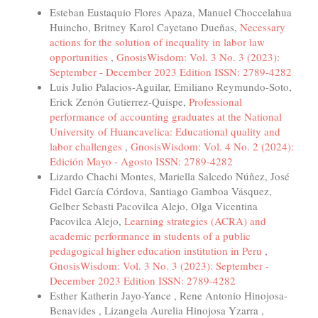
Esteban Eustaquio Flores Apaza, Manuel Choccelahua
Huincho, Britney Karol Cayetano Dueñas,
Necessary
actions for the solution of inequality in labor law
opportunities
,
GnosisWisdom: Vol. 3 No. 3 (2023):
September - December 2023 Edition ISSN: 2789-4282
Luis Julio Palacios-Aguilar, Emiliano Reymundo-Soto,
Erick Zenón Gutierrez-Quispe,
Professional
performance of accounting graduates at the National
University of Huancavelica: Educational quality and
labor challenges
,
GnosisWisdom: Vol. 4 No. 2 (2024):
Edición Mayo - Agosto ISSN: 2789-4282
Lizardo Chachi Montes, Mariella Salcedo Núñez, José
Fidel García Córdova, Santiago Gamboa Vásquez,
Gelber Sebasti Pacovilca Alejo, Olga Vicentina
Pacovilca Alejo,
Learning strategies (ACRA) and
academic performance in students of a public
pedagogical higher education institution in Peru
,
GnosisWisdom: Vol. 3 No. 3 (2023): September -
December 2023 Edition ISSN: 2789-4282
Esther Katherin Jayo-Yance , Rene Antonio Hinojosa-
Benavides , Lizangela Aurelia Hinojosa Yzarra ,