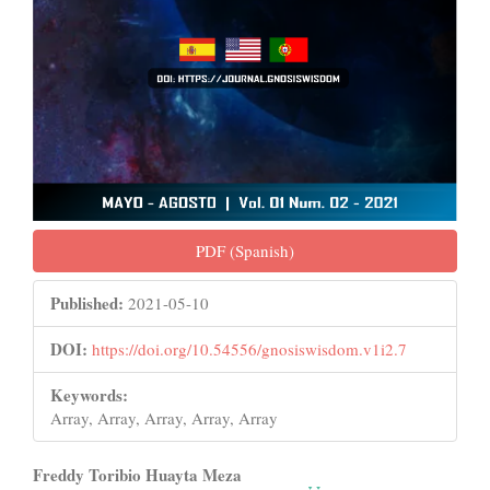
PDF (Spanish)
Published:
2021-05-10
DOI:
https://doi.org/10.54556/gnosiswisdom.v1i2.7
Keywords:
Array, Array, Array, Array, Array
Main
Freddy Toribio Huayta Meza