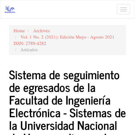
Main
Navigation
Toggl
Main
navig
Content
Sidebar
Home
Archives
Vol. 1 No. 2 (2021): Edición Mayo - Agosto 2021
ISSN: 2789-4282
Artículos
Sistema de seguimiento
de egresados de la
Facultad de Ingeniería
Electrónica - Sistemas de
la Universidad Nacional