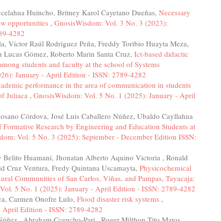
ccelahua Huincho, Britney Karol Cayetano Dueñas,
Necessary
law opportunities
,
GnosisWisdom: Vol. 3 No. 3 (2023):
789-4282
la, Víctor Raúl Rodríguez Peña, Freddy Toribio Huayta Meza,
on Lucas Gómez, Roberto Marin Santa Cruz,
Ict-based didactic
 among students and faculty at the school of Systems
26): January - April Edition - ISSN: 2789-4282
ademic performance in the area of communication in students
of Juliaca
,
GnosisWisdom: Vol. 5 No. 1 (2025): January - April
osano Córdova, José Luis Caballero Núñez, Ubaldo Cayllahua
f Formative Research by Engineering and Education Students at
om: Vol. 5 No. 3 (2025): September - December Edition ISSN:
 Belito Huamani, Jhonatan Alberto Aquino Victoria , Ronald
id Cruz Ventura, Fredy Quintana Uscamayta,
Physicochemical
Rural Communities of San Carlos, Viñas, and Pampas, Tayacaja:
ol. 5 No. 1 (2025): January - April Edition - ISSN: 2789-4282
ca, Carmen Onofre Lulo,
Flood disaster risk systems
,
 April Edition - ISSN: 2789-4282
 Núñez , Abraham Ccencho-Pari , Roger Milthon Tito Matos ,