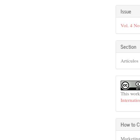
Articl
Issue
Detail
Vol. 4 No
Section
Artículos
This work
Internati
How to C
Marketing