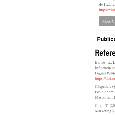
de Huánu
https://d
More Ci
Refer
Barros, E., 
Influencia e
Digital Publ
https://doi
Céspedes, Q.
Posicionami
Masivo en 
Chen, T. (2
Marketing y 