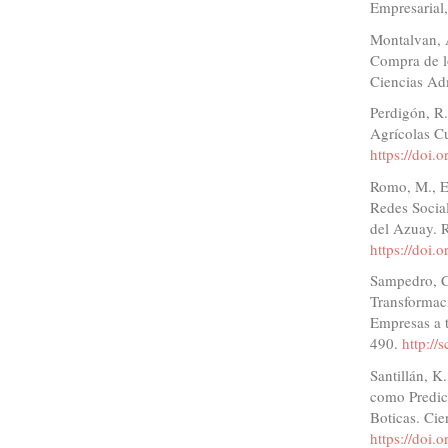
Empresarial,
Montalvan, A
Compra de l
Ciencias Adm
Perdigón, R.
Agrícolas C
https://doi
Romo, M., Er
Redes Socia
del Azuay. R
https://doi.
Sampedro, C
Transformac
Empresas a t
490.
http://
Santillán, K
como Predic
Boticas. Cie
https://doi