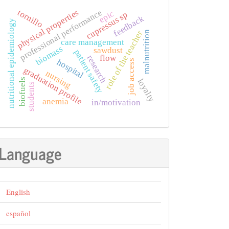
physical properties
professional performance
tornillo
epic
cupressus sp
feedback
nutritional epidemiology
role of the teacher
malnutrition
care management
biomass
sawdust
patient safety
flow
research
hospital
job access
graduation profile
nursing
loyalty
biofuels
students
anemia
in/motivation
Language
English
español