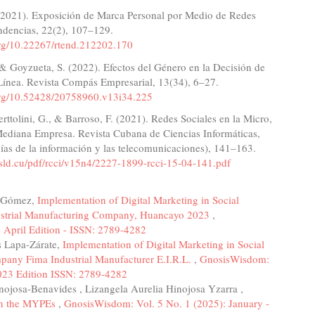
 (2021). Exposición de Marca Personal por Medio de Redes
ndencias, 22(2), 107–129.
.org/10.22267/rtend.212202.170
 & Goyzueta, S. (2022). Efectos del Género en la Decisión de
ínea. Revista Compás Empresarial, 13(34), 6–27.
.org/10.52428/20758960.v13i34.225
Berttolini, G., & Barroso, F. (2021). Redes Sociales en la Micro,
ediana Empresa. Revista Cubana de Ciencias Informáticas,
ías de la información y las telecomunicaciones), 141–163.
o.sld.cu/pdf/rcci/v15n4/2227-1899-rcci-15-04-141.pdf
n Gómez,
Implementation of Digital Marketing in Social
ndustrial Manufacturing Company, Huancayo 2023
,
 April Edition - ISSN: 2789-4282
s Lapa-Zárate,
Implementation of Digital Marketing in Social
mpany Fima Industrial Manufacturer E.I.R.L.
,
GnosisWisdom:
023 Edition ISSN: 2789-4282
nojosa-Benavides , Lizangela Aurelia Hinojosa Yzarra ,
 in the MYPEs
,
GnosisWisdom: Vol. 5 No. 1 (2025): January -