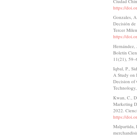
Ciudad Chin
https://doi
Gonzales, A
Decisión de
Tercer Mile
https://doi
Hernández, 
Boletín Cien
11(21), 59–
Iqbal, P., S
A Study on 
Decision of
Technology,
Kwan, C., Do
Marketing D
2022. Cienci
https://doi
Malpartida, 
merchandisi