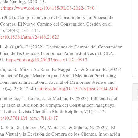
a de Nanjing, 2020. 13.
.org/https://www.doi.org/10.4185/RLCS-2022-1740
|
. (2021). Comportamiento del Consumidor y su Proceso de
 Compra. El Nuevo Camino del Consumidor. Gestión en el
nio, 24(48), 101–111.
.org/10.15381/gtm.v24i48.21823
J., & Olguín, E. (2022). Decisiones de Compra del Consumidor.
tífico de las Ciencias Económico Administrativas del ICEA,
61.
https://doi.org/10.29057/icea.v11i21.9917
iddiqua, S., Mirza, A., Rani, P., Nagpal, A., & Sharma, R. (2023).
Impact of Digital Marketing and Social Media on Purchasing
 Consumers. International Journal of Membrane Science and
 10(4), 2330–2340.
https://doi.org/10.15379/ijmst.v10i4.2416
mínguez, L., Rodas, J., & Medina, D. (2023). Influencia del
igital en la Decisión de Compra del Consumidor Paraguayo,
a Latina Revista Científica Multidisciplinar, 7(1), 1–12.
.org/10.37811/cl_rcm.v7i1.4417
R., Soto, S., Linares, W., Martel, C., & Solano, N. (2022). El
ng Visual y la Decisión de Compra de los Clientes. Innovación