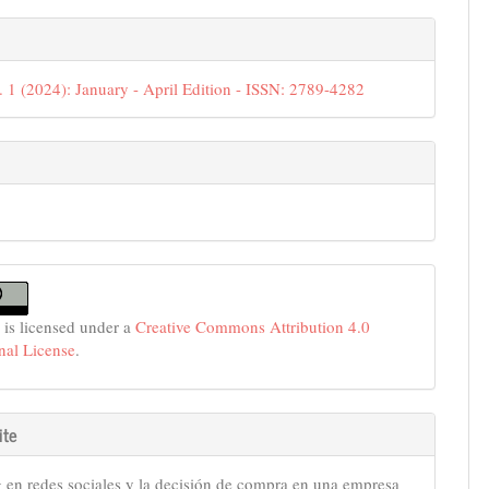
e
s
. 1 (2024): January - April Edition - ISSN: 2789-4282
 is licensed under a
Creative Commons Attribution 4.0
onal License
.
ite
 en redes sociales y la decisión de compra en una empresa