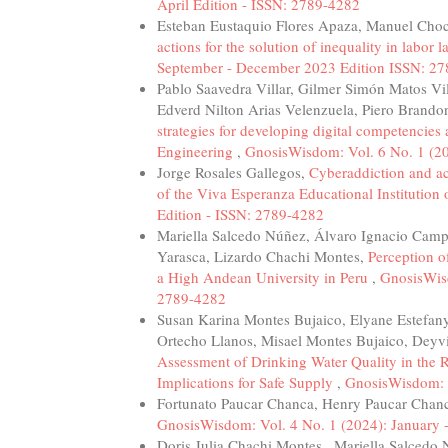
April Edition - ISSN: 2789-4282
Esteban Eustaquio Flores Apaza, Manuel Cho
actions for the solution of inequality in labor 
September - December 2023 Edition ISSN: 2
Pablo Saavedra Villar, Gilmer Simón Matos Vi
Edverd Nilton Arias Velenzuela, Piero Brand
strategies for developing digital competencies
Engineering
,
GnosisWisdom: Vol. 6 No. 1 (20
Jorge Rosales Gallegos,
Cyberaddiction and ac
of the Viva Esperanza Educational Institution 
Edition - ISSN: 2789-4282
Mariella Salcedo Núñez, Álvaro Ignacio Camp
Yarasca, Lizardo Chachi Montes,
Perception o
a High Andean University in Peru
,
GnosisWisd
2789-4282
Susan Karina Montes Bujaico, Elyane Estefany
Ortecho Llanos, Misael Montes Bujaico, Deyv
Assessment of Drinking Water Quality in the 
Implications for Safe Supply
,
GnosisWisdom: V
Fortunato Paucar Chanca, Henry Paucar Chan
GnosisWisdom: Vol. 4 No. 1 (2024): January -
Doris Julia Chachi Montes , Mariella Salcedo