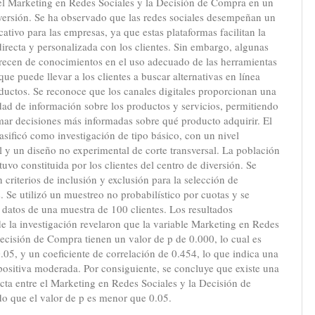
 el Marketing en Redes Sociales y la Decisión de Compra en un
versión. Se ha observado que las redes sociales desempeñan un
icativo para las empresas, ya que estas plataformas facilitan la
directa y personalizada con los clientes. Sin embargo, algunas
recen de conocimientos en el uso adecuado de las herramientas
 que puede llevar a los clientes a buscar alternativas en línea
ductos. Se reconoce que los canales digitales proporcionan una
ad de información sobre los productos y servicios, permitiendo
omar decisiones más informadas sobre qué producto adquirir. El
lasificó como investigación de tipo básico, con un nivel
l y un diseño no experimental de corte transversal. La población
stuvo constituida por los clientes del centro de diversión. Se
n criterios de inclusión y exclusión para la selección de
s. Se utilizó un muestreo no probabilístico por cuotas y se
 datos de una muestra de 100 clientes. Los resultados
de la investigación revelaron que la variable Marketing en Redes
ecisión de Compra tienen un valor de p de 0.000, lo cual es
05, y un coeficiente de correlación de 0.454, lo que indica una
positiva moderada. Por consiguiente, se concluye que existe una
ecta entre el Marketing en Redes Sociales y la Decisión de
o que el valor de p es menor que 0.05.