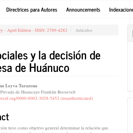
Directrices para Autores
Announcements
Indexacion
ry - April Edition - ISSN: 2789-4282
Artículos
ciales y la decisión de
esa de Huánuco
ina Leyva Tarazona
 Privada de Huancayo Franklin Roosevelt
e
/orcid.org/0000-0002-3028-5452 (unauthenticated)
nt
act
ción tuvo como objetivo general determinar la relación que