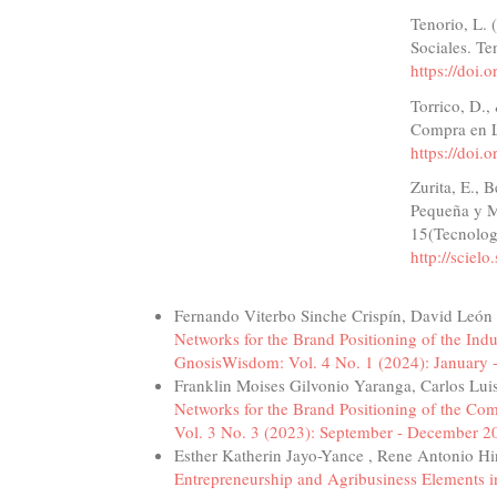
Tenorio, L.
Sociales. Te
https://doi
Torrico, D.,
Compra en L
https://doi
Zurita, E., 
Pequeña y M
15(Tecnolog
http://sciel
Similar Articles
Fernando Viterbo Sinche Crispín, David Leó
Networks for the Brand Positioning of the I
GnosisWisdom: Vol. 4 No. 1 (2024): January -
Franklin Moises Gilvonio Yaranga, Carlos Lui
Networks for the Brand Positioning of the Co
Vol. 3 No. 3 (2023): September - December 2
Esther Katherin Jayo-Yance , Rene Antonio Hi
Entrepreneurship and Agribusiness Elements