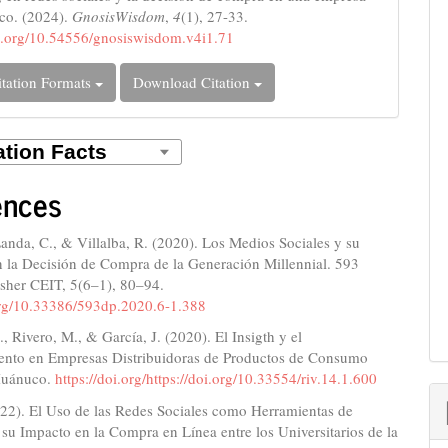
co. (2024).
GnosisWisdom
,
4
(1), 27-33.
oi.org/10.54556/gnosiswisdom.v4i1.71
tation Formats
Download Citation
ences
Landa, C., & Villalba, R. (2020). Los Medios Sociales y su
n la Decisión de Compra de la Generación Millennial. 593
isher CEIT, 5(6–1), 80–94.
.org/10.33386/593dp.2020.6-1.388
, Rivero, M., & García, J. (2020). El Insigth y el
ento en Empresas Distribuidoras de Productos de Consumo
Huánuco.
https://doi.org/https://doi.org/10.33554/riv.14.1.600
022). El Uso de las Redes Sociales como Herramientas de
su Impacto en la Compra en Línea entre los Universitarios de la