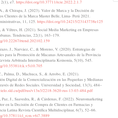
 2(1), e7.
https://doi.org/10.37711/rcie.2022.2.1.7
., & Chirapa, J. (2023). Valor de Marca y la Decisión de
os Clientes de la Marca Master Belle, Lima- Perú 2021.
inistrativas, 11, 125.
https://doi.org/10.24215/23143738e125
, & Viltres, H. (2021). Social Media Marketing en Empresas
ubanas. Tendencias, 22(1), 163–179.
.org/10.22267/rtend.202102.159
azo, J., Narváez, C., & Moreno, V. (2020). Estrategias de
les para la Promoción de Macanas Artesanales de la Provincia
evista Arbitrada Interdisciplinaria Koinonía, 5(10), 545.
org/10.35381/r.k.v5i10.705
., Palma, D., Machuca, S., & Arrobo, E. (2021).
ión Digital de la Comercialización en las Pequeñas y Medianas
ravés de Redes Sociales. Universidad y Sociedad, 13(3), 484–
scielo.sld.cu/pdf/rus/v13n3/2218-3620-rus-13-03-484.pdf
., Paz, J., Saavedra, R., & Cárdenas, F. (2022). Neuromarketing
tor en la Decisión de Compra de Clientes en Farmacias y
ncia Latina Revista Científica Multidisciplinar, 6(7), 52–66.
.org/10.37811/cl_rcm.v6i7.3889