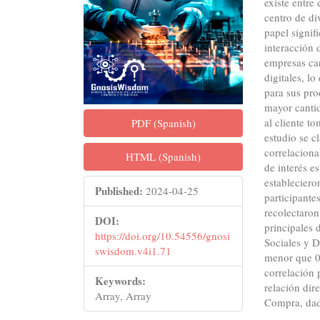
existe entre
centro de di
papel signif
interacción 
empresas ca
digitales, lo
para sus pro
mayor cantid
al cliente t
PDF (Spanish)
estudio se c
correlaciona
HTML (Spanish)
de interés e
estableciero
Published:
2024-04-25
participante
recolectaron
DOI:
principales 
https://doi.org/10.54556/gnosi
Sociales y D
swisdom.v4i1.71
menor que 0.
correlación 
Keywords:
relación dir
Array, Array
Compra, dad