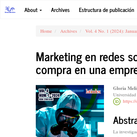
Main
About
Archives
Estructura de publicación
Navigation
Main
Content
Sidebar
Home
Archives
Vol. 4 No. 1 (2024): Janua
Marketing en redes so
compra en una empr
Article
Main
Gloria Mel
Universidad
Sidebar
Articl
https:/
Conte
Abstr
La investiga