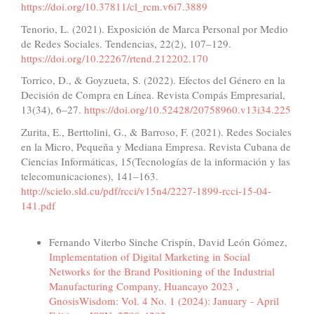
https://doi.org/10.37811/cl_rcm.v6i7.3889
Tenorio, L. (2021). Exposición de Marca Personal por Medio
de Redes Sociales. Tendencias, 22(2), 107–129.
https://doi.org/10.22267/rtend.212202.170
Torrico, D., & Goyzueta, S. (2022). Efectos del Género en la
Decisión de Compra en Línea. Revista Compás Empresarial,
13(34), 6–27.
https://doi.org/10.52428/20758960.v13i34.225
Zurita, E., Berttolini, G., & Barroso, F. (2021). Redes Sociales
en la Micro, Pequeña y Mediana Empresa. Revista Cubana de
Ciencias Informáticas, 15(Tecnologías de la información y las
telecomunicaciones), 141–163.
http://scielo.sld.cu/pdf/rcci/v15n4/2227-1899-rcci-15-04-
141.pdf
Similar Articles
Fernando Viterbo Sinche Crispín, David León Gómez,
Implementation of Digital Marketing in Social
Networks for the Brand Positioning of the Industrial
Manufacturing Company, Huancayo 2023
,
GnosisWisdom: Vol. 4 No. 1 (2024): January - April