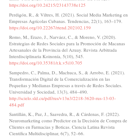
https://doi.org/10.24215/23143738e125
Perdigón, R., & Viltres, H. (2021). Social Media Marketing en
Empresas Agrícolas Cubanas. Tendencias, 22(1), 163–179.
https://doi.org/10.22267/rtend.202102.159
Romo, M., Erazo, J., Narváez, C., & Moreno, V. (2020).
Estrategias de Redes Sociales para la Promoción de Macanas
Artesanales de la Provincia del Azuay. Revista Arbitrada
Interdisciplinaria Koinonía, 5(10), 545.
https://doi.org/10.35381/r.k.v5i10.705
Sampedro, C., Palma, D., Machuca, S., & Arrobo, E. (2021).
Transformación Digital de la Comercialización en las
Pequeñas y Medianas Empresas a través de Redes Sociales.
Universidad y Sociedad, 13(3), 484–490.
http://scielo.sld.cu/pdf/rus/v13n3/2218-3620-rus-13-03-
484.pdf
Santillán, K., Paz, J., Saavedra, R., & Cárdenas, F. (2022).
Neuromarketing como Predictor en la Decisión de Compra de
Clientes en Farmacias y Boticas. Ciencia Latina Revista
Científica Multidisciplinar, 6(7), 52–66.