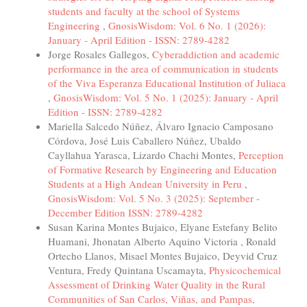
students and faculty at the school of Systems
Engineering
,
GnosisWisdom: Vol. 6 No. 1 (2026):
January - April Edition - ISSN: 2789-4282
Jorge Rosales Gallegos,
Cyberaddiction and academic
performance in the area of communication in students
of the Viva Esperanza Educational Institution of Juliaca
,
GnosisWisdom: Vol. 5 No. 1 (2025): January - April
Edition - ISSN: 2789-4282
Mariella Salcedo Núñez, Álvaro Ignacio Camposano
Córdova, José Luis Caballero Núñez, Ubaldo
Cayllahua Yarasca, Lizardo Chachi Montes,
Perception
of Formative Research by Engineering and Education
Students at a High Andean University in Peru
,
GnosisWisdom: Vol. 5 No. 3 (2025): September -
December Edition ISSN: 2789-4282
Susan Karina Montes Bujaico, Elyane Estefany Belito
Huamani, Jhonatan Alberto Aquino Victoria , Ronald
Ortecho Llanos, Misael Montes Bujaico, Deyvid Cruz
Ventura, Fredy Quintana Uscamayta,
Physicochemical
Assessment of Drinking Water Quality in the Rural
Communities of San Carlos, Viñas, and Pampas,