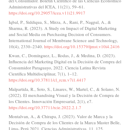
del Consumidor. Boletín Científico de las Ciencias Económico
Administrativas del ICEA, 11(21), 59–61.
https://doi.org/10.29057/icea.v11i21.9917
Iqbal, P., Siddiqua, S., Mirza, A., Rani, P., Nagpal, A., &
Sharma, R. (2023). A Study on Impact of Digital Marketing
and Social Media on Purchasing Decision of Consumers.
International Journal of Membrane Science and Technology,
10(4), 2330–2340.
https://doi.org/10.15379/ijmst.v10i4.2416
Kwan, C., Domínguez, L., Rodas, J., & Medina, D. (2023).
Influencia del Marketing Digital en la Decisión de Compra del
Consumidor Paraguayo, 2022. Ciencia Latina Revista
Científica Multidisciplinar, 7(1), 1–12.
https://doi.org/10.37811/cl_rcm.v7i1.4417
Malpartida, R., Soto, S., Linares, W., Martel, C., & Solano, N.
(2022). El merchandising Visual y la Decisión de Compra de
los Clientes. Innovación Empresarial, 2(1), e7.
https://doi.org/10.37711/rcie.2022.2.1.7
Montalvan, A., & Chirapa, J. (2023). Valor de Marca y la
Decisión de Compra de los Clientes de la Marca Master Belle,
Lima- Perú 2021. Ciencias Administrativas, 11, 125.