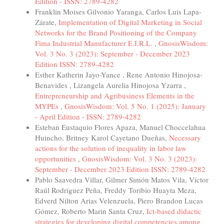
Edition - ISSN: 2789-4282
Franklin Moises Gilvonio Yaranga, Carlos Luis Lapa-
Zárate,
Implementation of Digital Marketing in Social
Networks for the Brand Positioning of the Company
Fima Industrial Manufacturer E.I.R.L.
,
GnosisWisdom:
Vol. 3 No. 3 (2023): September - December 2023
Edition ISSN: 2789-4282
Esther Katherin Jayo-Yance , Rene Antonio Hinojosa-
Benavides , Lizangela Aurelia Hinojosa Yzarra ,
Entrepreneurship and Agribusiness Elements in the
MYPEs
,
GnosisWisdom: Vol. 5 No. 1 (2025): January
- April Edition - ISSN: 2789-4282
Esteban Eustaquio Flores Apaza, Manuel Choccelahua
Huincho, Britney Karol Cayetano Dueñas,
Necessary
actions for the solution of inequality in labor law
opportunities
,
GnosisWisdom: Vol. 3 No. 3 (2023):
September - December 2023 Edition ISSN: 2789-4282
Pablo Saavedra Villar, Gilmer Simón Matos Vila, Víctor
Raúl Rodríguez Peña, Freddy Toribio Huayta Meza,
Edverd Nilton Arias Velenzuela, Piero Brandon Lucas
Gómez, Roberto Marin Santa Cruz,
Ict-based didactic
strategies for developing digital competencies among