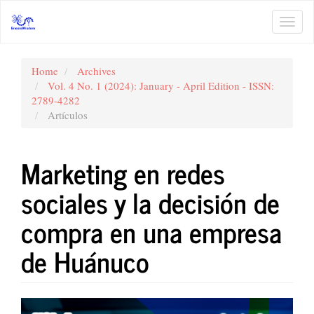
Main
Navigation
Toggl
Main
navig
Content
Sidebar
Home
Archives
Vol. 4 No. 1 (2024): January - April Edition - ISSN:
2789-4282
Artículos
Marketing en redes
sociales y la decisión de
compra en una empresa
de Huánuco
Article