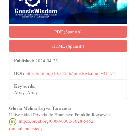
PDF (Spanish)
HTML (Spanish)
Published:
2024-04-25
DOI:
https://doi.org/10.54556/gnosiswisdom.v4i1.71
Keywords:
Array, Array
Main
Gloria Melina Leyva Tarazona
Universidad Privada de Huancayo Franklin Roosevelt
Article
https://orcid.org/0000-0002-3028-5452
Content
(unauthenticated)