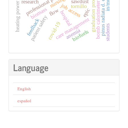
professional performance
pinus radiata d. don
graduation profile
nursing
sawdust
research
bomb calorimeter
heating power
job access
tornillo
biomass
flow
epic
hospital
patient safety
care management
feedback
covid-19
students
anemia
biofuels
Language
English
español