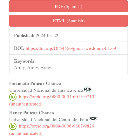
PDF (Spanish)
HTML (Spanish)
Published:
2024-03-22
DOI:
https://doi.org/10.54556/gnosiswisdom.v4i1.69
Keywords:
Array, Array, Array
Main
Fortunato Paucar Chanca
Universidad Nacional de Huancavelica
Article
https://orcid.org/0000-0001-6013-0710
Content
(unauthenticated)
Henry Paucar Chanca
Universidad Nacional del Centro del Perú
https://orcid.org/0009-0008-9807-9824
(unauthenticated)