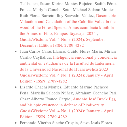
Ticllasuca, Susan Karina Montes Bujaico, Sadith Pérez
Ponce, Marlyth Concha Soto, Michael Solano Montes,
Ruth Flores Barreto, Roy Saavedra Valdez,
Dasometric
Valuation and Calculation of the Calorific Value in the
wood of the Forest Species Alnus acuminata kunth in
the Annex of Pillo, Pampas-Tayacaja, 2024
,
GnosisWisdom: Vol. 4 No. 3 (2024): September -
December Edition ISSN: 2789-4282
Juan Carlos Casas Llanco, Guido Flores Marín, Mirian
Carillo Cayllahua,
Inteligencia emocional y conciencia
ambiental en estudiantes de la Facultad de Enfermería
de la Universidad Nacional de Huancavelica 2023
,
GnosisWisdom: Vol. 4 No. 1 (2024): January - April
Edition - ISSN: 2789-4282
Lizardo Chachi Montes, Eduardo Marino Pacheco
Peña, Mariella Salcedo Núñez, Abraham Ccencho Pari,
Cesar Alberto Franco Carpio,
Antonio José Brack Egg
and his epic existence in defense of biodiversity
,
GnosisWisdom: Vol. 4 No. 1 (2024): January - April
Edition - ISSN: 2789-4282
Fernando Viterbo Sinche Crispin, Steve Jesús Flores