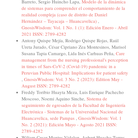
Barreto, Sergio Huincho Lapa,
Modelo de la dinámica
de sistemas para comprender el comportamiento de la
realidad compleja (caso de distrito de Daniel
Hernández – Tayacaja – Huancavelica)
,
GnosisWisdom: Vol. 1 No. 1 (1): Edición Enero - Abril
2021 ISSN: 2789-4282
Antony Quispe Mejía, Rodrigo Quispe Rojas, Raúl
Ureta Jurado, César Cipriano Zea Montesinos, Marisol
Susana Tapia Camargo, Lida Inés Carhuas Peña,
Care
management from the nursing professional's perception
in times of Sars-CoV-2 (Covid-19) pandemic in a
Peruvian Public Hospital: Implications for patient safety
,
GnosisWisdom: Vol. 3 No. 2 (2023): Edition May -
August ISSN: 2789-4282
Freddy Toribio Huayta Meza, Luis Enrique Pachecho
Moscoso, Noemi Aquino Sinche,
Sistema de
seguimiento de egresados de la Facultad de Ingeniería
Electrónica - Sistemas de la Universidad Nacional de
Huancavelica, sede Pampas
,
GnosisWisdom: Vol. 1
No. 2 (2021): Edición Mayo - Agosto 2021 ISSN:
2789-4282
Wiliam Cesar Montes Vidalon, Aubert Huacho Torres,