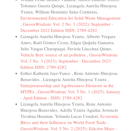
Tolomeo Guerra Quispe, Lizangela Aurelia Hinojosa
Yzarra, William Herminio Salas Contreras,
Environmental Education for Solid Waste Management
,
GnosisWisdom: Vol. 2 No. 3 (2022): September -
December 2022 Edition ISSN: 2789-4282
Lizangela Aurelia Hinojosa Yzarra, Alberto Vergara
Ames, Raúl Gómez Ccora, Edgar Quijada Gamarra,
Julio Vargas Charapaqui, Faviola Llacchua Quino,
Vehicle fleet: source of air pollution
,
GnosisWisdom:
Vol. 3 No. 3 (2023): September - December 2023
Edition ISSN: 2789-4282
Esther Katherin Jayo-Yance , Rene Antonio Hinojosa-
Benavides , Lizangela Aurelia Hinojosa Yzarra ,
Entrepreneurship and Agribusiness Elements in the
MYPEs
,
GnosisWisdom: Vol. 5 No. 1 (2025): January
- April Edition - ISSN: 2789-4282
Lizangela Aurelia Hinojosa Yzarra, Rene Antonio
Hinojosa-Benavides, Adelfa Yzarra Aguilar, Jovencio
Ticsihua Huaman, Yolanda Lucas Condori,
Economic
Blocs and their Influence on World Food Trade
,
GnosisWisdom: Vol. 5 No. 2 (2025): Edición Mayo -