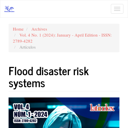
Main
Navigation
Toggl
Main
navig
Content
Sidebar
Home
Archives
Vol. 4 No. 1 (2024): January - April Edition - ISSN:
2789-4282
Artículos
Flood disaster risk
systems
Article
Sidebar