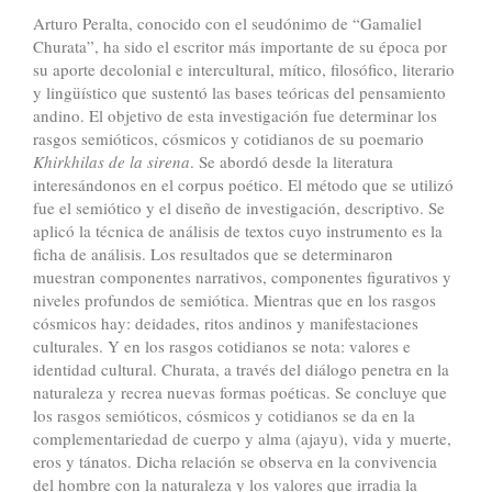
Arturo Peralta, conocido con el seudónimo de “Gamaliel
Churata”, ha sido el escritor más importante de su época por
su aporte decolonial e intercultural, mítico, filosófico, literario
y lingüístico que sustentó las bases teóricas del pensamiento
andino. El objetivo de esta investigación fue determinar los
rasgos semióticos, cósmicos y cotidianos de su poemario
Khirkhilas de la sirena
. Se abordó desde la literatura
interesándonos en el corpus poético. El método que se utilizó
fue el semiótico y el diseño de investigación, descriptivo. Se
aplicó la técnica de análisis de textos cuyo instrumento es la
ficha de análisis. Los resultados que se determinaron
muestran componentes narrativos, componentes figurativos y
niveles profundos de semiótica. Mientras que en los rasgos
cósmicos hay: deidades, ritos andinos y manifestaciones
culturales. Y en los rasgos cotidianos se nota: valores e
identidad cultural. Churata, a través del diálogo penetra en la
naturaleza y recrea nuevas formas poéticas. Se concluye que
los rasgos semióticos, cósmicos y cotidianos se da en la
complementariedad de cuerpo y alma (ajayu), vida y muerte,
eros y tánatos. Dicha relación se observa en la convivencia
del hombre con la naturaleza y los valores que irradia la