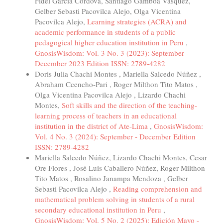
Fidel García Córdova, Santiago Gamboa Vásquez,
Gelber Sebasti Pacovilca Alejo, Olga Vicentina
Pacovilca Alejo,
Learning strategies (ACRA) and
academic performance in students of a public
pedagogical higher education institution in Peru
,
GnosisWisdom: Vol. 3 No. 3 (2023): September -
December 2023 Edition ISSN: 2789-4282
Doris Julia Chachi Montes , Mariella Salcedo Núñez ,
Abraham Ccencho-Pari , Roger Milthon Tito Matos ,
Olga Vicentina Pacovilca Alejo , Lizardo Chachi
Montes,
Soft skills and the direction of the teaching-
learning process of teachers in an educational
institution in the district of Ate-Lima
,
GnosisWisdom:
Vol. 4 No. 3 (2024): September - December Edition
ISSN: 2789-4282
Mariella Salcedo Núñez, Lizardo Chachi Montes, Cesar
Ore Flores , José Luis Caballero Núñez, Roger Milthon
Tito Matos , Rosalino Janampa Mendoza , Gelber
Sebasti Pacovilca Alejo ,
Reading comprehension and
mathematical problem solving in students of a rural
secondary educational institution in Peru
,
GnosisWisdom: Vol. 5 No. 2 (2025): Edición Mayo -