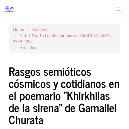
Main
Navigation
Toggl
Main
navig
Content
Sidebar
Home
Archives
Vol. 1 No. 1 (1): Edición Enero - Abril 2021 ISSN:
2789-4282
Artículos
Rasgos semióticos
cósmicos y cotidianos en
el poemario "Khirkhilas
de la sirena" de Gamaliel
Churata