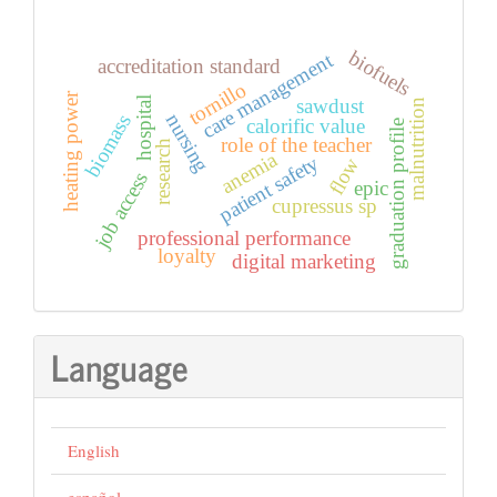
biofuels
care management
accreditation standard
tornillo
heating power
sawdust
hospital
malnutrition
nursing
biomass
calorific value
graduation profile
role of the teacher
research
anemia
patient safety
flow
job access
epic
cupressus sp
professional performance
loyalty
digital marketing
Language
English
español