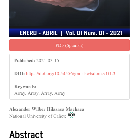
PDF (Spanish)
Published:
2021-03-15
DOI:
https://doi.org/10.54556/gnosiswisdom.v1i1.3
Keywords:
Array, Array, Array, Array
Main
Alexander Wilber Hilasaca Machaca
National University of Cañete
Article
Content
Abstract