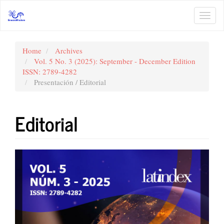
Main
Navigation
Toggl
Main
navig
Content
Sidebar
Home
Archives
Vol. 5 No. 3 (2025): September - December Edition
ISSN: 2789-4282
Presentación / Editorial
Editorial
Article
Sidebar