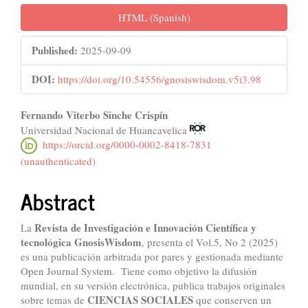
HTML (Spanish)
Published:
2025-09-09
DOI:
https://doi.org/10.54556/gnosiswisdom.v5i3.98
Main
Fernando Viterbo Sinche Crispín
Universidad Nacional de Huancavelica
Article
https://orcid.org/0000-0002-8418-7831
Content
(unauthenticated)
Abstract
Revista de Investigación e Innovación Científica y
La
tecnológica GnosisWisdom
, presenta el Vol.5, No 2 (2025)
es una publicación arbitrada por pares y gestionada mediante
Open Journal System. Tiene como objetivo la difusión
mundial, en su versión electrónica, publica trabajos originales
CIENCIAS SOCIALES
sobre temas de
que conserven un