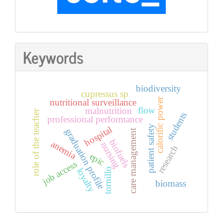
Keywords
biodiversity
cupressus sp
calorific power
nutritional surveillance
flow
malnutrition
role of the teacher
students
professional performance
patient safety
hospital
graduation profile
care management
biofuels
anemia
nursing
research
epic
job access
loyalty
tornillo
biomass