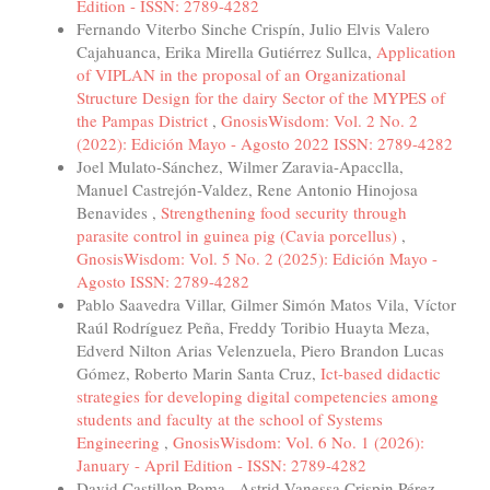
Edition - ISSN: 2789-4282
Fernando Viterbo Sinche Crispín, Julio Elvis Valero
Cajahuanca, Erika Mirella Gutiérrez Sullca,
Application
of VIPLAN in the proposal of an Organizational
Structure Design for the dairy Sector of the MYPES of
the Pampas District
,
GnosisWisdom: Vol. 2 No. 2
(2022): Edición Mayo - Agosto 2022 ISSN: 2789-4282
Joel Mulato-Sánchez, Wilmer Zaravia-Apacclla,
Manuel Castrejón-Valdez, Rene Antonio Hinojosa
Benavides ,
Strengthening food security through
parasite control in guinea pig (Cavia porcellus)
,
GnosisWisdom: Vol. 5 No. 2 (2025): Edición Mayo -
Agosto ISSN: 2789-4282
Pablo Saavedra Villar, Gilmer Simón Matos Vila, Víctor
Raúl Rodríguez Peña, Freddy Toribio Huayta Meza,
Edverd Nilton Arias Velenzuela, Piero Brandon Lucas
Gómez, Roberto Marin Santa Cruz,
Ict-based didactic
strategies for developing digital competencies among
students and faculty at the school of Systems
Engineering
,
GnosisWisdom: Vol. 6 No. 1 (2026):
January - April Edition - ISSN: 2789-4282
David Castillon Poma , Astrid Vanessa Crispin Pérez ,