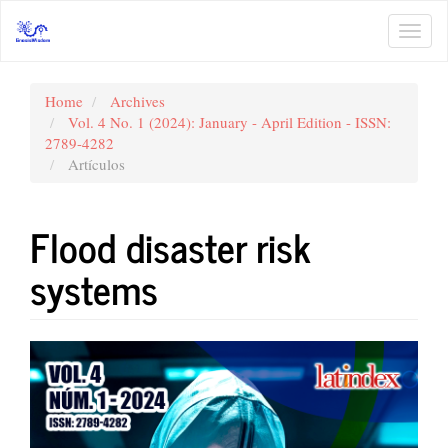
Main
Navigation
Toggl
Main
navig
Content
Sidebar
Home
Archives
Vol. 4 No. 1 (2024): January - April Edition - ISSN:
2789-4282
Artículos
Flood disaster risk
systems
Article
Sidebar