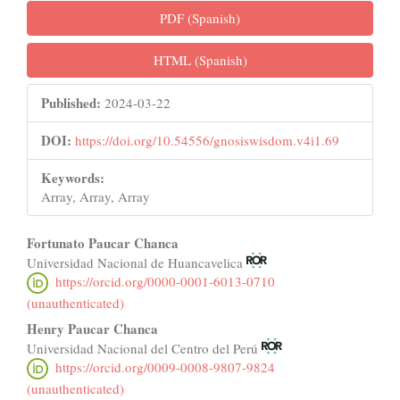
PDF (Spanish)
HTML (Spanish)
Published:
2024-03-22
DOI:
https://doi.org/10.54556/gnosiswisdom.v4i1.69
Keywords:
Array, Array, Array
Main
Fortunato Paucar Chanca
Universidad Nacional de Huancavelica
Article
https://orcid.org/0000-0001-6013-0710
Content
(unauthenticated)
Henry Paucar Chanca
Universidad Nacional del Centro del Perú
https://orcid.org/0009-0008-9807-9824
(unauthenticated)