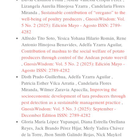
Lizangela Aurelia Hinojosa Yzarra , Candelaria Flores
Miranda ,
Sustainable contribution of “oregano” to the
well-being of poultry producers
,
GnosisWisdom: Vol.
5 No. 2 (2025): Edición Mayo - Agosto ISSN: 2789-
4282
Alfredo Tito Soto, Yesica Yohana Hilario Román, Rene
Antonio Hinojosa Benavides, Adelfa Yzarra Aguilar,
Contribution of mashua to the social welfare of potato
producers through control of the Andean potato weevil
,
GnosisWisdom: Vol. 5 No. 2 (2025): Edición Mayo -
Agosto ISSN: 2789-4282
Disth Prado-Guillerhua, Adelfa Yzarra Aguilar ,
Patricia Esther Vilca Arratia , Candelaria Flores
Miranda, Wilmer Zaravia Apacclla,
Improving the
socioeconomic development of tara producers through
pest detection as a sustainable management practice
,
GnosisWisdom: Vol. 5 No. 3 (2025): September -
December Edition ISSN: 2789-4282
Gloria María López Yupanqui, Diana Estrella Orellana
Reyes, Jack Brando Pérez Híjar, Merly Yadira Chávez
de la Torre, Jhon Smith Galindo Rojas, Nick Maykol