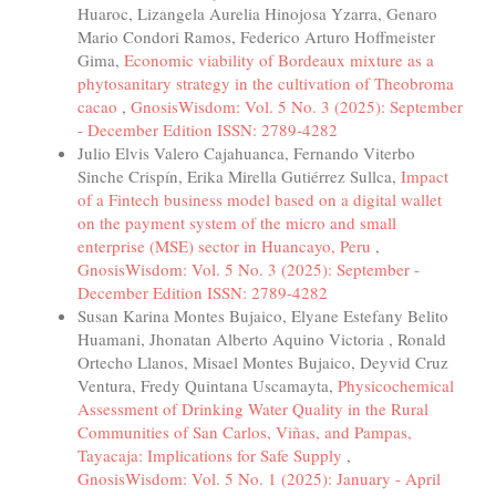
Huaroc, Lizangela Aurelia Hinojosa Yzarra, Genaro
Mario Condori Ramos, Federico Arturo Hoffmeister
Gima,
Economic viability of Bordeaux mixture as a
phytosanitary strategy in the cultivation of Theobroma
cacao
,
GnosisWisdom: Vol. 5 No. 3 (2025): September
- December Edition ISSN: 2789-4282
Julio Elvis Valero Cajahuanca, Fernando Viterbo
Sinche Crispín, Erika Mirella Gutiérrez Sullca,
Impact
of a Fintech business model based on a digital wallet
on the payment system of the micro and small
enterprise (MSE) sector in Huancayo, Peru
,
GnosisWisdom: Vol. 5 No. 3 (2025): September -
December Edition ISSN: 2789-4282
Susan Karina Montes Bujaico, Elyane Estefany Belito
Huamani, Jhonatan Alberto Aquino Victoria , Ronald
Ortecho Llanos, Misael Montes Bujaico, Deyvid Cruz
Ventura, Fredy Quintana Uscamayta,
Physicochemical
Assessment of Drinking Water Quality in the Rural
Communities of San Carlos, Viñas, and Pampas,
Tayacaja: Implications for Safe Supply
,
GnosisWisdom: Vol. 5 No. 1 (2025): January - April