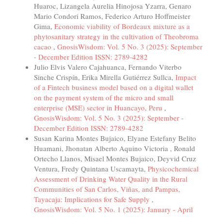
Huaroc, Lizangela Aurelia Hinojosa Yzarra, Genaro
Mario Condori Ramos, Federico Arturo Hoffmeister
Gima,
Economic viability of Bordeaux mixture as a
phytosanitary strategy in the cultivation of Theobroma
cacao
,
GnosisWisdom: Vol. 5 No. 3 (2025): September
- December Edition ISSN: 2789-4282
Julio Elvis Valero Cajahuanca, Fernando Viterbo
Sinche Crispín, Erika Mirella Gutiérrez Sullca,
Impact
of a Fintech business model based on a digital wallet
on the payment system of the micro and small
enterprise (MSE) sector in Huancayo, Peru
,
GnosisWisdom: Vol. 5 No. 3 (2025): September -
December Edition ISSN: 2789-4282
Susan Karina Montes Bujaico, Elyane Estefany Belito
Huamani, Jhonatan Alberto Aquino Victoria , Ronald
Ortecho Llanos, Misael Montes Bujaico, Deyvid Cruz
Ventura, Fredy Quintana Uscamayta,
Physicochemical
Assessment of Drinking Water Quality in the Rural
Communities of San Carlos, Viñas, and Pampas,
Tayacaja: Implications for Safe Supply
,
GnosisWisdom: Vol. 5 No. 1 (2025): January - April