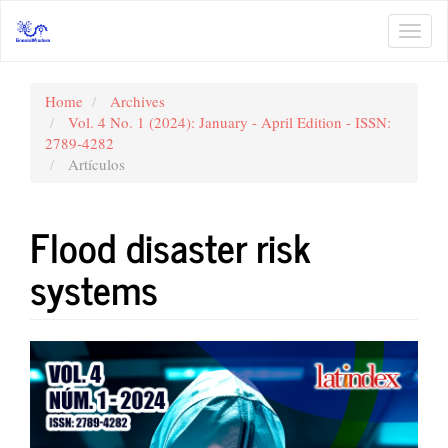
Main
Navigation
Toggl
Main
navig
Content
Sidebar
Home
Archives
Vol. 4 No. 1 (2024): January - April Edition - ISSN:
2789-4282
Artículos
Flood disaster risk
systems
Article
Sidebar