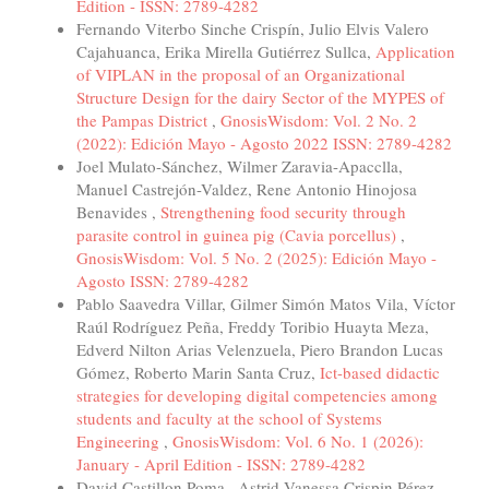
Edition - ISSN: 2789-4282
Fernando Viterbo Sinche Crispín, Julio Elvis Valero
Cajahuanca, Erika Mirella Gutiérrez Sullca,
Application
of VIPLAN in the proposal of an Organizational
Structure Design for the dairy Sector of the MYPES of
the Pampas District
,
GnosisWisdom: Vol. 2 No. 2
(2022): Edición Mayo - Agosto 2022 ISSN: 2789-4282
Joel Mulato-Sánchez, Wilmer Zaravia-Apacclla,
Manuel Castrejón-Valdez, Rene Antonio Hinojosa
Benavides ,
Strengthening food security through
parasite control in guinea pig (Cavia porcellus)
,
GnosisWisdom: Vol. 5 No. 2 (2025): Edición Mayo -
Agosto ISSN: 2789-4282
Pablo Saavedra Villar, Gilmer Simón Matos Vila, Víctor
Raúl Rodríguez Peña, Freddy Toribio Huayta Meza,
Edverd Nilton Arias Velenzuela, Piero Brandon Lucas
Gómez, Roberto Marin Santa Cruz,
Ict-based didactic
strategies for developing digital competencies among
students and faculty at the school of Systems
Engineering
,
GnosisWisdom: Vol. 6 No. 1 (2026):
January - April Edition - ISSN: 2789-4282
David Castillon Poma , Astrid Vanessa Crispin Pérez ,