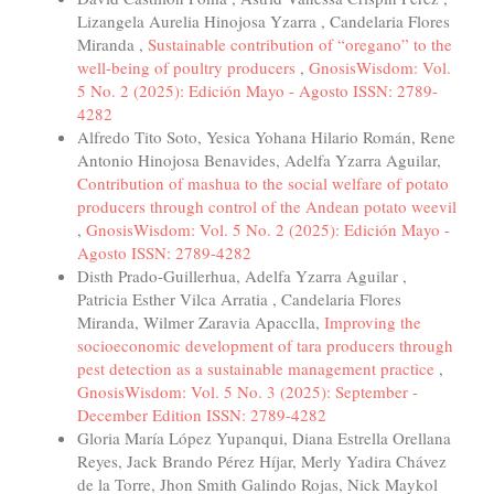
Lizangela Aurelia Hinojosa Yzarra , Candelaria Flores
Miranda ,
Sustainable contribution of “oregano” to the
well-being of poultry producers
,
GnosisWisdom: Vol.
5 No. 2 (2025): Edición Mayo - Agosto ISSN: 2789-
4282
Alfredo Tito Soto, Yesica Yohana Hilario Román, Rene
Antonio Hinojosa Benavides, Adelfa Yzarra Aguilar,
Contribution of mashua to the social welfare of potato
producers through control of the Andean potato weevil
,
GnosisWisdom: Vol. 5 No. 2 (2025): Edición Mayo -
Agosto ISSN: 2789-4282
Disth Prado-Guillerhua, Adelfa Yzarra Aguilar ,
Patricia Esther Vilca Arratia , Candelaria Flores
Miranda, Wilmer Zaravia Apacclla,
Improving the
socioeconomic development of tara producers through
pest detection as a sustainable management practice
,
GnosisWisdom: Vol. 5 No. 3 (2025): September -
December Edition ISSN: 2789-4282
Gloria María López Yupanqui, Diana Estrella Orellana
Reyes, Jack Brando Pérez Híjar, Merly Yadira Chávez
de la Torre, Jhon Smith Galindo Rojas, Nick Maykol