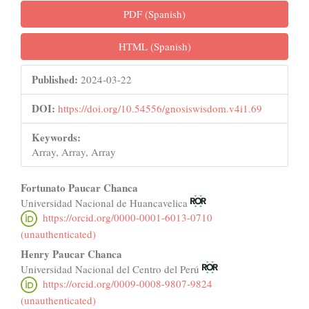
PDF (Spanish)
HTML (Spanish)
Published:
2024-03-22
DOI:
https://doi.org/10.54556/gnosiswisdom.v4i1.69
Keywords:
Array, Array, Array
Main
Fortunato Paucar Chanca
Universidad Nacional de Huancavelica
Article
https://orcid.org/0000-0001-6013-0710
Content
(unauthenticated)
Henry Paucar Chanca
Universidad Nacional del Centro del Perú
https://orcid.org/0009-0008-9807-9824
(unauthenticated)