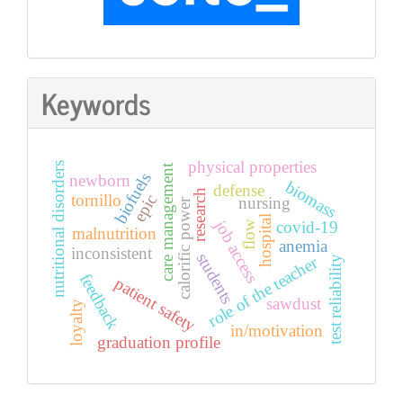
Keywords
physical properties
nutritional disorders
care management
biofuels
newborn
biomass
defense
research
epic
tornillo
nursing
calorific power
hospital
job access
covid-19
flow
malnutrition
anemia
inconsistent
students
role of the teacher
test reliability
feedback
patient safety
sawdust
loyalty
in/motivation
graduation profile