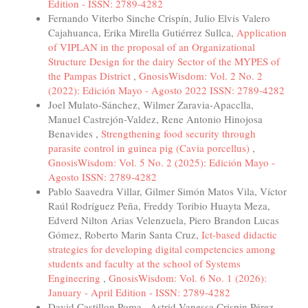
Edition - ISSN: 2789-4282
Fernando Viterbo Sinche Crispín, Julio Elvis Valero
Cajahuanca, Erika Mirella Gutiérrez Sullca,
Application
of VIPLAN in the proposal of an Organizational
Structure Design for the dairy Sector of the MYPES of
the Pampas District
,
GnosisWisdom: Vol. 2 No. 2
(2022): Edición Mayo - Agosto 2022 ISSN: 2789-4282
Joel Mulato-Sánchez, Wilmer Zaravia-Apacclla,
Manuel Castrejón-Valdez, Rene Antonio Hinojosa
Benavides ,
Strengthening food security through
parasite control in guinea pig (Cavia porcellus)
,
GnosisWisdom: Vol. 5 No. 2 (2025): Edición Mayo -
Agosto ISSN: 2789-4282
Pablo Saavedra Villar, Gilmer Simón Matos Vila, Víctor
Raúl Rodríguez Peña, Freddy Toribio Huayta Meza,
Edverd Nilton Arias Velenzuela, Piero Brandon Lucas
Gómez, Roberto Marin Santa Cruz,
Ict-based didactic
strategies for developing digital competencies among
students and faculty at the school of Systems
Engineering
,
GnosisWisdom: Vol. 6 No. 1 (2026):
January - April Edition - ISSN: 2789-4282
David Castillon Poma , Astrid Vanessa Crispin Pérez ,