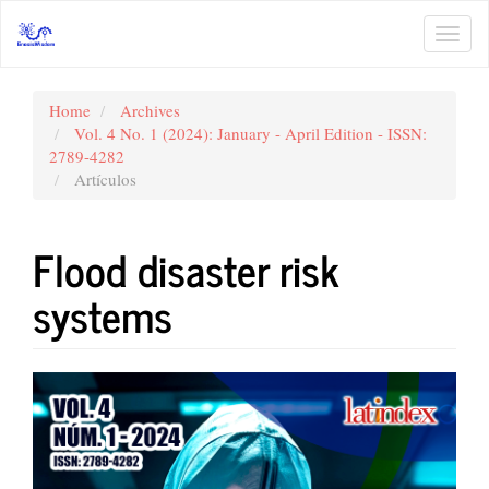
Main
Navigation
Toggl
Main
navig
Content
Sidebar
Home
Archives
Vol. 4 No. 1 (2024): January - April Edition - ISSN:
2789-4282
Artículos
Flood disaster risk
systems
Article
Sidebar