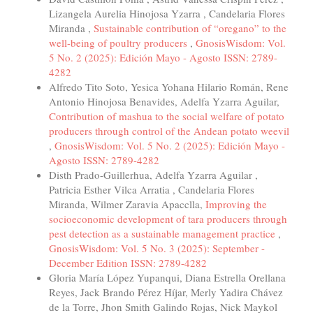
Lizangela Aurelia Hinojosa Yzarra , Candelaria Flores
Miranda ,
Sustainable contribution of “oregano” to the
well-being of poultry producers
,
GnosisWisdom: Vol.
5 No. 2 (2025): Edición Mayo - Agosto ISSN: 2789-
4282
Alfredo Tito Soto, Yesica Yohana Hilario Román, Rene
Antonio Hinojosa Benavides, Adelfa Yzarra Aguilar,
Contribution of mashua to the social welfare of potato
producers through control of the Andean potato weevil
,
GnosisWisdom: Vol. 5 No. 2 (2025): Edición Mayo -
Agosto ISSN: 2789-4282
Disth Prado-Guillerhua, Adelfa Yzarra Aguilar ,
Patricia Esther Vilca Arratia , Candelaria Flores
Miranda, Wilmer Zaravia Apacclla,
Improving the
socioeconomic development of tara producers through
pest detection as a sustainable management practice
,
GnosisWisdom: Vol. 5 No. 3 (2025): September -
December Edition ISSN: 2789-4282
Gloria María López Yupanqui, Diana Estrella Orellana
Reyes, Jack Brando Pérez Híjar, Merly Yadira Chávez
de la Torre, Jhon Smith Galindo Rojas, Nick Maykol