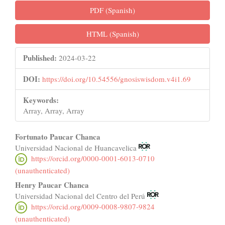
PDF (Spanish)
HTML (Spanish)
Published:
2024-03-22
DOI:
https://doi.org/10.54556/gnosiswisdom.v4i1.69
Keywords:
Array, Array, Array
Main
Fortunato Paucar Chanca
Universidad Nacional de Huancavelica
Article
https://orcid.org/0000-0001-6013-0710
Content
(unauthenticated)
Henry Paucar Chanca
Universidad Nacional del Centro del Perú
https://orcid.org/0009-0008-9807-9824
(unauthenticated)