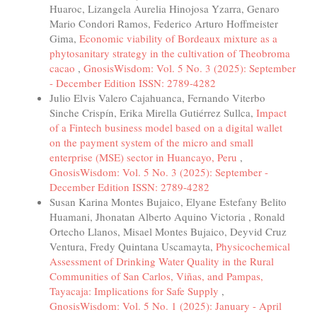
Huaroc, Lizangela Aurelia Hinojosa Yzarra, Genaro
Mario Condori Ramos, Federico Arturo Hoffmeister
Gima,
Economic viability of Bordeaux mixture as a
phytosanitary strategy in the cultivation of Theobroma
cacao
,
GnosisWisdom: Vol. 5 No. 3 (2025): September
- December Edition ISSN: 2789-4282
Julio Elvis Valero Cajahuanca, Fernando Viterbo
Sinche Crispín, Erika Mirella Gutiérrez Sullca,
Impact
of a Fintech business model based on a digital wallet
on the payment system of the micro and small
enterprise (MSE) sector in Huancayo, Peru
,
GnosisWisdom: Vol. 5 No. 3 (2025): September -
December Edition ISSN: 2789-4282
Susan Karina Montes Bujaico, Elyane Estefany Belito
Huamani, Jhonatan Alberto Aquino Victoria , Ronald
Ortecho Llanos, Misael Montes Bujaico, Deyvid Cruz
Ventura, Fredy Quintana Uscamayta,
Physicochemical
Assessment of Drinking Water Quality in the Rural
Communities of San Carlos, Viñas, and Pampas,
Tayacaja: Implications for Safe Supply
,
GnosisWisdom: Vol. 5 No. 1 (2025): January - April