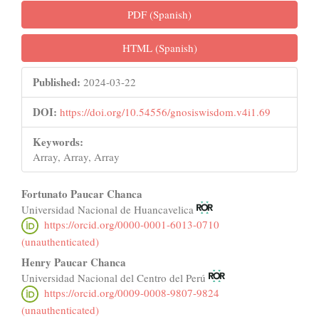
PDF (Spanish)
HTML (Spanish)
Published:
2024-03-22
DOI:
https://doi.org/10.54556/gnosiswisdom.v4i1.69
Keywords:
Array, Array, Array
Main
Fortunato Paucar Chanca
Universidad Nacional de Huancavelica
Article
https://orcid.org/0000-0001-6013-0710
Content
(unauthenticated)
Henry Paucar Chanca
Universidad Nacional del Centro del Perú
https://orcid.org/0009-0008-9807-9824
(unauthenticated)