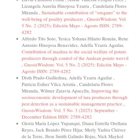
Lizangela Aurelia Hinojosa Yzarra , Candelaria Flores
Miranda ,
Sustainable contribution of “oregano” to the
well-being of poultry producers
,
GnosisWisdom: Vol.
5 No. 2 (2025): Edición Mayo - Agosto ISSN: 2789-
4282
Alfredo Tito Soto, Yesica Yohana Hilario Román, Rene
Antonio Hinojosa Benavides, Adelfa Yzarra Aguilar,
Contribution of mashua to the social welfare of potato
producers through control of the Andean potato weevil
,
GnosisWisdom: Vol. 5 No. 2 (2025): Edición Mayo -
Agosto ISSN: 2789-4282
Disth Prado-Guillerhua, Adelfa Yzarra Aguilar ,
Patricia Esther Vilca Arratia , Candelaria Flores
Miranda, Wilmer Zaravia Apacclla,
Improving the
socioeconomic development of tara producers through
pest detection as a sustainable management practice
,
GnosisWisdom: Vol. 5 No. 3 (2025): September -
December Edition ISSN: 2789-4282
Gloria María López Yupanqui, Diana Estrella Orellana
Reyes, Jack Brando Pérez Híjar, Merly Yadira Chávez
de la Torre, Jhon Smith Galindo Rojas, Nick Maykol