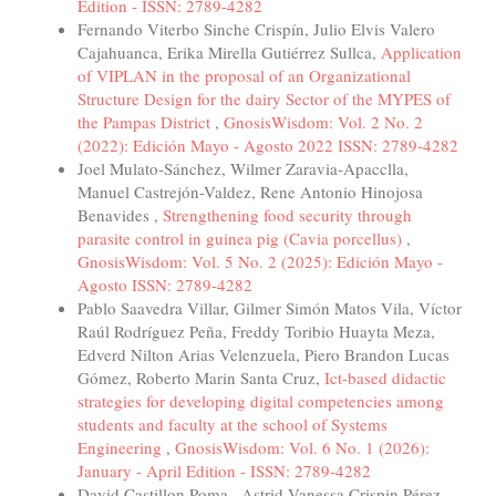
Edition - ISSN: 2789-4282
Fernando Viterbo Sinche Crispín, Julio Elvis Valero
Cajahuanca, Erika Mirella Gutiérrez Sullca,
Application
of VIPLAN in the proposal of an Organizational
Structure Design for the dairy Sector of the MYPES of
the Pampas District
,
GnosisWisdom: Vol. 2 No. 2
(2022): Edición Mayo - Agosto 2022 ISSN: 2789-4282
Joel Mulato-Sánchez, Wilmer Zaravia-Apacclla,
Manuel Castrejón-Valdez, Rene Antonio Hinojosa
Benavides ,
Strengthening food security through
parasite control in guinea pig (Cavia porcellus)
,
GnosisWisdom: Vol. 5 No. 2 (2025): Edición Mayo -
Agosto ISSN: 2789-4282
Pablo Saavedra Villar, Gilmer Simón Matos Vila, Víctor
Raúl Rodríguez Peña, Freddy Toribio Huayta Meza,
Edverd Nilton Arias Velenzuela, Piero Brandon Lucas
Gómez, Roberto Marin Santa Cruz,
Ict-based didactic
strategies for developing digital competencies among
students and faculty at the school of Systems
Engineering
,
GnosisWisdom: Vol. 6 No. 1 (2026):
January - April Edition - ISSN: 2789-4282
David Castillon Poma , Astrid Vanessa Crispin Pérez ,