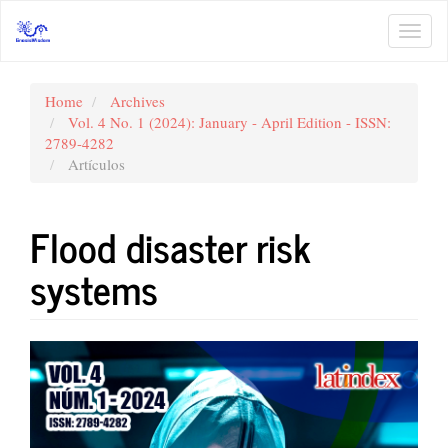
Main
Navigation
Toggl
Main
navig
Content
Sidebar
Home
Archives
Vol. 4 No. 1 (2024): January - April Edition - ISSN:
2789-4282
Artículos
Flood disaster risk
systems
Article
Sidebar