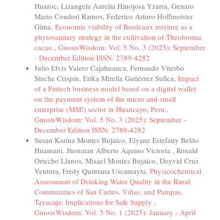
Huaroc, Lizangela Aurelia Hinojosa Yzarra, Genaro
Mario Condori Ramos, Federico Arturo Hoffmeister
Gima,
Economic viability of Bordeaux mixture as a
phytosanitary strategy in the cultivation of Theobroma
cacao
,
GnosisWisdom: Vol. 5 No. 3 (2025): September
- December Edition ISSN: 2789-4282
Julio Elvis Valero Cajahuanca, Fernando Viterbo
Sinche Crispín, Erika Mirella Gutiérrez Sullca,
Impact
of a Fintech business model based on a digital wallet
on the payment system of the micro and small
enterprise (MSE) sector in Huancayo, Peru
,
GnosisWisdom: Vol. 5 No. 3 (2025): September -
December Edition ISSN: 2789-4282
Susan Karina Montes Bujaico, Elyane Estefany Belito
Huamani, Jhonatan Alberto Aquino Victoria , Ronald
Ortecho Llanos, Misael Montes Bujaico, Deyvid Cruz
Ventura, Fredy Quintana Uscamayta,
Physicochemical
Assessment of Drinking Water Quality in the Rural
Communities of San Carlos, Viñas, and Pampas,
Tayacaja: Implications for Safe Supply
,
GnosisWisdom: Vol. 5 No. 1 (2025): January - April