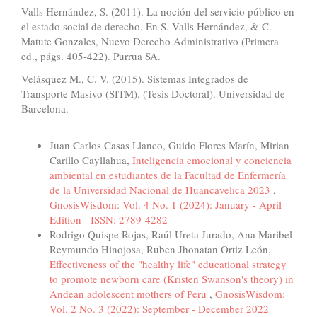
Valls Hernández, S. (2011). La noción del servicio público en
el estado social de derecho. En S. Valls Hernández, & C.
Matute Gonzales, Nuevo Derecho Administrativo (Primera
ed., págs. 405-422). Purrua SA.
Velásquez M., C. V. (2015). Sistemas Integrados de
Transporte Masivo (SITM). (Tesis Doctoral). Universidad de
Barcelona.
Similar Articles
Juan Carlos Casas Llanco, Guido Flores Marín, Mirian
Carillo Cayllahua,
Inteligencia emocional y conciencia
ambiental en estudiantes de la Facultad de Enfermería
de la Universidad Nacional de Huancavelica 2023
,
GnosisWisdom: Vol. 4 No. 1 (2024): January - April
Edition - ISSN: 2789-4282
Rodrigo Quispe Rojas, Raúl Ureta Jurado, Ana Maribel
Reymundo Hinojosa, Ruben Jhonatan Ortiz León,
Effectiveness of the "healthy life" educational strategy
to promote newborn care (Kristen Swanson's theory) in
Andean adolescent mothers of Peru
,
GnosisWisdom:
Vol. 2 No. 3 (2022): September - December 2022