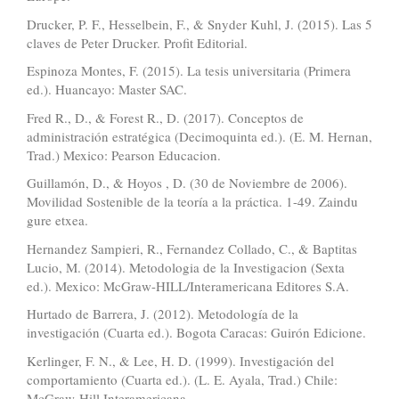
Drucker, P. F., Hesselbein, F., & Snyder Kuhl, J. (2015). Las 5
claves de Peter Drucker. Profit Editorial.
Espinoza Montes, F. (2015). La tesis universitaria (Primera
ed.). Huancayo: Master SAC.
Fred R., D., & Forest R., D. (2017). Conceptos de
administración estratégica (Decimoquinta ed.). (E. M. Hernan,
Trad.) Mexico: Pearson Educacion.
Guillamón, D., & Hoyos , D. (30 de Noviembre de 2006).
Movilidad Sostenible de la teoría a la práctica. 1-49. Zaindu
gure etxea.
Hernandez Sampieri, R., Fernandez Collado, C., & Baptitas
Lucio, M. (2014). Metodologia de la Investigacion (Sexta
ed.). Mexico: McGraw-HILL/Interamericana Editores S.A.
Hurtado de Barrera, J. (2012). Metodología de la
investigación (Cuarta ed.). Bogota Caracas: Guirón Edicione.
Kerlinger, F. N., & Lee, H. D. (1999). Investigación del
comportamiento (Cuarta ed.). (L. E. Ayala, Trad.) Chile:
McGraw-Hill Interamericana.