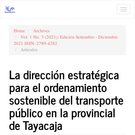
Main
Navigation
Toggl
Main
navig
Content
Sidebar
Home
Archives
Vol. 1 No. 3 (2021): Edición Setiembre - Diciembre
2021 ISSN: 2789-4282
Artículos
La dirección estratégica
para el ordenamiento
sostenible del transporte
público en la provincial
de Tayacaja