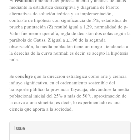
resultado
El
obtenido del procesamiento y análisis de datos
mediante la estadística descriptiva y diagrama de Pareto;
alternativas de solución teórica y su implementación,
contraste de hipótesis con significancia de 5%, estadística de
prueba puntuación (Z) resultó igual a 1,29, normalidad de p-
Valor fue menor que alfa, regla de decisión dos colas según la
parábola de Gauss, Z igual a ±1,96 de la segunda
observación, la media población tiene un rango , tendencia a
la derecha de la curva normal; es decir, se aceptó la hipótesis
nula.
concluye
Se
que la dirección estratégica como arte y ciencia
influye significativa, en el ordenamiento sostenible del
transporte público la provincia Tayacaja, elevándose la media
poblacional inicial del 25% a más de 50%, aproximación de
la curva a una simetría; es decir, lo experimentado es una
ciencia que aporta a la sociedad.
Article
Issue
Details