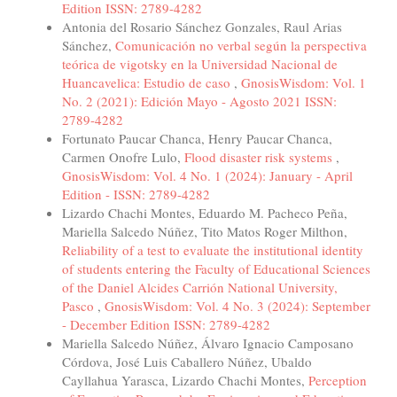
Edition ISSN: 2789-4282
Antonia del Rosario Sánchez Gonzales, Raul Arias
Sánchez,
Comunicación no verbal según la perspectiva
teórica de vigotsky en la Universidad Nacional de
Huancavelica: Estudio de caso
,
GnosisWisdom: Vol. 1
No. 2 (2021): Edición Mayo - Agosto 2021 ISSN:
2789-4282
Fortunato Paucar Chanca, Henry Paucar Chanca,
Carmen Onofre Lulo,
Flood disaster risk systems
,
GnosisWisdom: Vol. 4 No. 1 (2024): January - April
Edition - ISSN: 2789-4282
Lizardo Chachi Montes, Eduardo M. Pacheco Peña,
Mariella Salcedo Núñez, Tito Matos Roger Milthon,
Reliability of a test to evaluate the institutional identity
of students entering the Faculty of Educational Sciences
of the Daniel Alcides Carrión National University,
Pasco
,
GnosisWisdom: Vol. 4 No. 3 (2024): September
- December Edition ISSN: 2789-4282
Mariella Salcedo Núñez, Álvaro Ignacio Camposano
Córdova, José Luis Caballero Núñez, Ubaldo
Cayllahua Yarasca, Lizardo Chachi Montes,
Perception