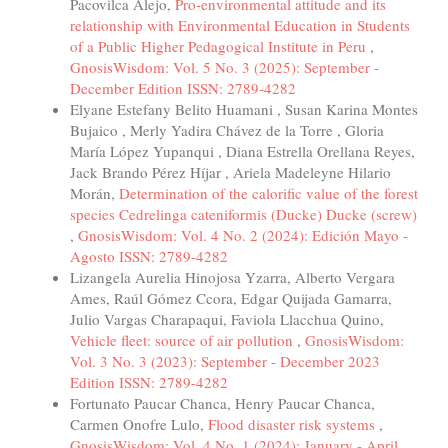
Pacovilca Alejo,
Pro-environmental attitude and its
relationship with Environmental Education in Students
of a Public Higher Pedagogical Institute in Peru
,
GnosisWisdom: Vol. 5 No. 3 (2025): September -
December Edition ISSN: 2789-4282
Elyane Estefany Belito Huamani , Susan Karina Montes
Bujaico , Merly Yadira Chávez de la Torre , Gloria
María López Yupanqui , Diana Estrella Orellana Reyes,
Jack Brando Pérez Híjar , Ariela Madeleyne Hilario
Morán,
Determination of the calorific value of the forest
species Cedrelinga cateniformis (Ducke) Ducke (screw)
,
GnosisWisdom: Vol. 4 No. 2 (2024): Edición Mayo -
Agosto ISSN: 2789-4282
Lizangela Aurelia Hinojosa Yzarra, Alberto Vergara
Ames, Raúl Gómez Ccora, Edgar Quijada Gamarra,
Julio Vargas Charapaqui, Faviola Llacchua Quino,
Vehicle fleet: source of air pollution
,
GnosisWisdom:
Vol. 3 No. 3 (2023): September - December 2023
Edition ISSN: 2789-4282
Fortunato Paucar Chanca, Henry Paucar Chanca,
Carmen Onofre Lulo,
Flood disaster risk systems
,
GnosisWisdom: Vol. 4 No. 1 (2024): January - April