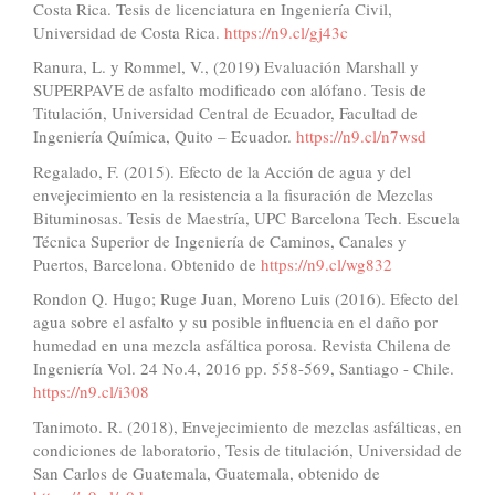
Costa Rica. Tesis de licenciatura en Ingeniería Civil,
Universidad de Costa Rica.
https://n9.cl/gj43c
Ranura, L. y Rommel, V., (2019) Evaluación Marshall y
SUPERPAVE de asfalto modificado con alófano. Tesis de
Titulación, Universidad Central de Ecuador, Facultad de
Ingeniería Química, Quito – Ecuador.
https://n9.cl/n7wsd
Regalado, F. (2015). Efecto de la Acción de agua y del
envejecimiento en la resistencia a la fisuración de Mezclas
Bituminosas. Tesis de Maestría, UPC Barcelona Tech. Escuela
Técnica Superior de Ingeniería de Caminos, Canales y
Puertos, Barcelona. Obtenido de
https://n9.cl/wg832
Rondon Q. Hugo; Ruge Juan, Moreno Luis (2016). Efecto del
agua sobre el asfalto y su posible influencia en el daño por
humedad en una mezcla asfáltica porosa. Revista Chilena de
Ingeniería Vol. 24 No.4, 2016 pp. 558-569, Santiago - Chile.
https://n9.cl/i308
Tanimoto. R. (2018), Envejecimiento de mezclas asfálticas, en
condiciones de laboratorio, Tesis de titulación, Universidad de
San Carlos de Guatemala, Guatemala, obtenido de