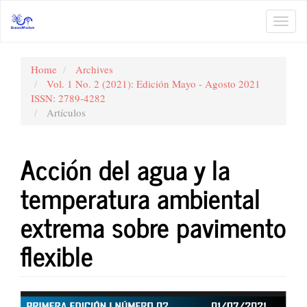
Main
Navigation
Toggl
Main
navig
Content
Sidebar
Home
Archives
Vol. 1 No. 2 (2021): Edición Mayo - Agosto 2021
ISSN: 2789-4282
Artículos
Acción del agua y la
temperatura ambiental
extrema sobre pavimento
flexible
Article