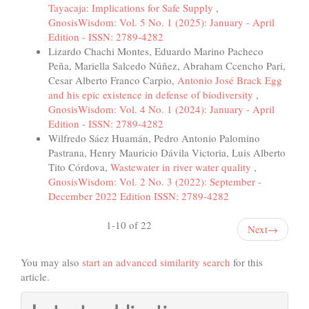
Tayacaja: Implications for Safe Supply
,
GnosisWisdom: Vol. 5 No. 1 (2025): January - April
Edition - ISSN: 2789-4282
Lizardo Chachi Montes, Eduardo Marino Pacheco
Peña, Mariella Salcedo Núñez, Abraham Ccencho Pari,
Cesar Alberto Franco Carpio,
Antonio José Brack Egg
and his epic existence in defense of biodiversity
,
GnosisWisdom: Vol. 4 No. 1 (2024): January - April
Edition - ISSN: 2789-4282
Wilfredo Sáez Huamán, Pedro Antonio Palomino
Pastrana, Henry Mauricio Dávila Victoria, Luis Alberto
Tito Córdova,
Wastewater in river water quality
,
GnosisWisdom: Vol. 2 No. 3 (2022): September -
December 2022 Edition ISSN: 2789-4282
1-10 of 22
Next
→
You may also
start an advanced similarity search
for this
article.