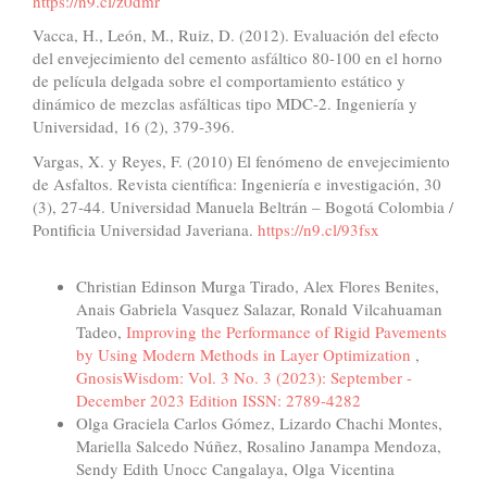
https://n9.cl/z0dmr
Vacca, H., León, M., Ruiz, D. (2012). Evaluación del efecto
del envejecimiento del cemento asfáltico 80-100 en el horno
de película delgada sobre el comportamiento estático y
dinámico de mezclas asfálticas tipo MDC-2. Ingeniería y
Universidad, 16 (2), 379-396.
Vargas, X. y Reyes, F. (2010) El fenómeno de envejecimiento
de Asfaltos. Revista científica: Ingeniería e investigación, 30
(3), 27-44. Universidad Manuela Beltrán – Bogotá Colombia /
Pontificia Universidad Javeriana.
https://n9.cl/93fsx
Similar Articles
Christian Edinson Murga Tirado, Alex Flores Benites,
Anais Gabriela Vasquez Salazar, Ronald Vilcahuaman
Tadeo,
Improving the Performance of Rigid Pavements
by Using Modern Methods in Layer Optimization
,
GnosisWisdom: Vol. 3 No. 3 (2023): September -
December 2023 Edition ISSN: 2789-4282
Olga Graciela Carlos Gómez, Lizardo Chachi Montes,
Mariella Salcedo Núñez, Rosalino Janampa Mendoza,
Sendy Edith Unocc Cangalaya, Olga Vicentina