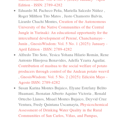
Edition - ISSN: 2789-4282
Eduardo M. Pacheco Peña, Mariella Salcedo Núñez ,
Roger Milthon Tito Matos , Justo Chamorro Balvin,
Lizardo Chachi Montes,
Creation of the Autonomous
University of the Native Communities of the Central
Jungle in Yurinaki: An educational opportunity for the
intercultural development of Perené, Chanchamayo -
Junín
,
GnosisWisdom: Vol. 5 No. 1 (2025): January -
April Edition - ISSN: 2789-4282
Alfredo Tito Soto, Yesica Yohana Hilario Román, Rene
Antonio Hinojosa Benavides, Adelfa Yzarra Aguilar,
Contribution of mashua to the social welfare of potato
producers through control of the Andean potato weevil
,
GnosisWisdom: Vol. 5 No. 2 (2025): Edición Mayo -
Agosto ISSN: 2789-4282
Susan Karina Montes Bujaico, Elyane Estefany Belito
Huamani, Jhonatan Alberto Aquino Victoria , Ronald
Ortecho Llanos, Misael Montes Bujaico, Deyvid Cruz
Ventura, Fredy Quintana Uscamayta,
Physicochemical
Assessment of Drinking Water Quality in the Rural
Communities of San Carlos, Viñas, and Pampas,