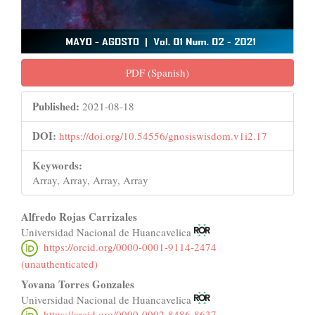
PDF (Spanish)
Published:
2021-08-18
DOI:
https://doi.org/10.54556/gnosiswisdom.v1i2.17
Keywords:
Array, Array, Array, Array
Main
Alfredo Rojas Carrizales
Universidad Nacional de Huancavelica
Article
https://orcid.org/0000-0001-9114-2474
Content
(unauthenticated)
Yovana Torres Gonzales
Universidad Nacional de Huancavelica
https://orcid.org/0000-0002-8486-8637