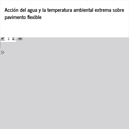
Return
Acción del agua y la temperatura ambiental extrema sobre
to
pavimento flexible
Issue
Details
Do
D
P