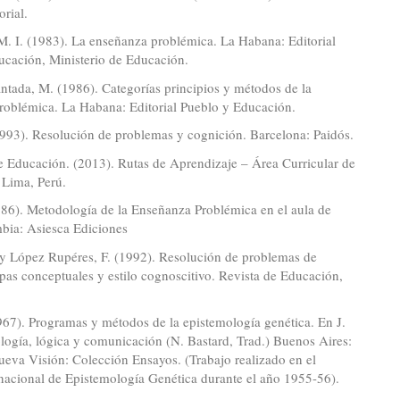
orial.
M. I. (1983). La enseñanza problémica. La Habana: Editorial
ucación, Ministerio de Educación.
ntada, M. (1986). Categorías principios y métodos de la
roblémica. La Habana: Editorial Pueblo y Educación.
1993). Resolución de problemas y cognición. Barcelona: Paidós.
e Educación. (2013). Rutas de Aprendizaje – Área Curricular de
 Lima, Perú.
986). Metodología de la Enseñanza Problémica en el aula de
mbia: Asiesca Ediciones
 y López Rupéres, F. (1992). Resolución de problemas de
as conceptuales y estilo cognoscitivo. Revista de Educación,
1967). Programas y métodos de la epistemología genética. En J.
ología, lógica y comunicación (N. Bastard, Trad.) Buenos Aires:
eva Visión: Colección Ensayos. (Trabajo realizado en el
nacional de Epistemología Genética durante el año 1955-56).