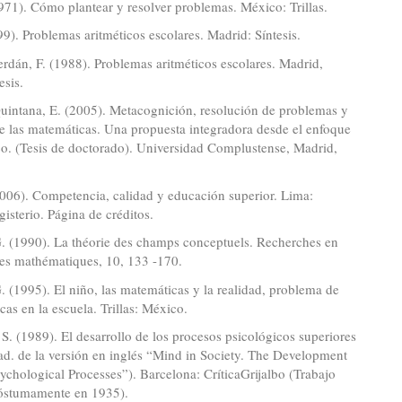
971). Cómo plantear y resolver problemas. México: Trillas.
99). Problemas aritméticos escolares. Madrid: Síntesis.
erdán, F. (1988). Problemas aritméticos escolares. Madrid,
esis.
uintana, E. (2005). Metacognición, resolución de problemas y
e las matemáticas. Una propuesta integradora desde el enfoque
co. (Tesis de doctorado). Universidad Complustense, Madrid,
006). Competencia, calidad y educación superior. Lima:
gisterio. Página de créditos.
. (1990). La théorie des champs conceptuels. Recherches en
des mathématiques, 10, 133 -170.
 (1995). El niño, las matemáticas y la realidad, problema de
cas en la escuela. Trillas: México.
 S. (1989). El desarrollo de los procesos psicológicos superiores
rad. de la versión en inglés “Mind in Society. The Development
ychological Processes”). Barcelona: CríticaGrijalbo (Trabajo
óstumamente en 1935).