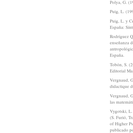
Polya, G. (1
Puig, L. (19
Puig, L. y C
España: Sínt
Rodríguez Q
enseñanza d
antropológi
España.
Tobón, S. (2
Editorial Ma
Vergnaud, G
didactique 
Vergnaud, G.
las matemáti
Vygotski, L.
(S. Furió, T
of Higher Ps
publicado p