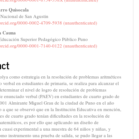
arro Quisocala
 Nacional de San Agustin
/orcid.org/0000-0002-4709-5938 (unauthenticated)
a Cauna
e Educación Superior Pedagógico Público Puno
/orcid.org/0000-0001-7140-0122 (unauthenticated)
act
lya como estrategia en la resolución de problemas aritméticos
 verbal en estudiantes de primaria, se realiza para alcanzar el
determinar el nivel de logro de resolución de problemas
 de enunciado verbal (PAEV) en estudiantes de cuarto grado de
1001 Almirante Miguel Grau de la ciudad de Puno en el año
 a que se observó que en la Institución Educativa en mención,
tes de cuarto grado tenían dificultades en la resolución de
atemáticos, es por ello que aplicando un diseño de
n cuasi experimental a una muestra de 64 niños y niñas, y
omo instrumento una prueba de salida, se pudo llegar a las