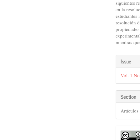
siguientes r
en la resolu
estudiantes 
resolución d
propiedades 
experimental
mientras que
Articl
Issue
Detail
Vol. 1 No
Section
Artículos