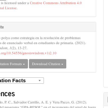
 is licensed under a
Creative Commons Attribution 4.0
onal License
.
ite
 polya como estrategia en la resolución de problemas
os de enunciado verbal en estudiantes de primaria. (2021).
isdom
,
1
(2), 13-27.
oi.org/10.54556/gnosiswisdom.v1i2.10
tation Formats
Download Citation
ences
lo, P. C., Salvador Carrillo, A. E. y Vera Pacco, G. (2012).
 del programa “GPA-RESOL” en el incremento del nivel de logro