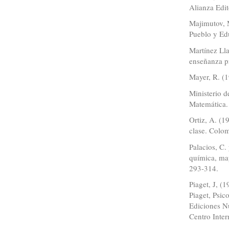
Alianza Edit
Majimutov, 
Pueblo y Ed
Martínez Lla
enseñanza p
Mayer, R. (
Ministerio d
Matemática.
Ortiz, A. (1
clase. Colo
Palacios, C.
química, map
293-314.
Piaget, J, (
Piaget, Psic
Ediciones Nu
Centro Inter