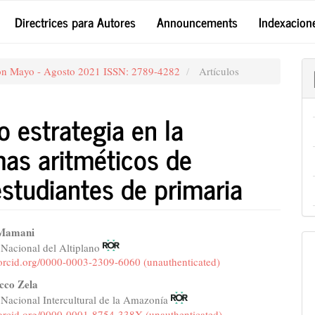
Directrices para Autores
Announcements
Indexacion
ión Mayo - Agosto 2021 ISSN: 2789-4282
Artículos
 estrategia en la
mas aritméticos de
studiantes de primaria
 Mamani
 Nacional del Altiplano
e
/orcid.org/0000-0003-2309-6060 (unauthenticated)
nt
cco Zela
 Nacional Intercultural de la Amazonía
//orcid.org/0000-0001-8754-338X (unauthenticated)