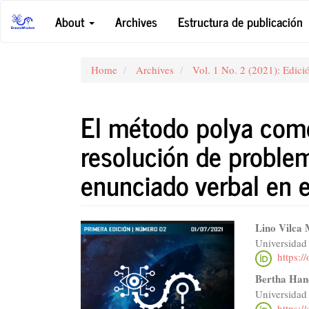
Main
About
Archives
Estructura de publicación
Navigation
Main
Content
Sidebar
Home
Archives
Vol. 1 No. 2 (2021): Edic
El método polya como
resolución de proble
enunciado verbal en e
Article
Main
Lino Vilca
Universidad
Sidebar
Articl
https:/
Conte
Bertha Han
Universidad
https: