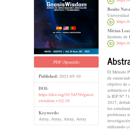
Benito Nav
Universidad
https:/
Mirian Loz
Instituto d
https:/
Abstr
PDF (Spanish)
El Método Po
Published:
2021-05-10
de enunciado
objetivo de 
DOI:
aritméticos
https://doi.org/10.54556/gnosi
la IEP Nº 7
swisdom.v1i2.10
2017, debido
los estudian
Keywords:
problemas m
Array, Array, Array, Array
investigació
utilizando c