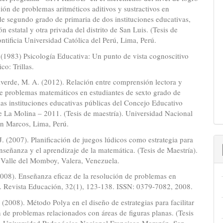
ción de problemas aritméticos aditivos y sustractivos en
de segundo grado de primaria de dos instituciones educativas,
n estatal y otra privada del distrito de San Luis. (Tesis de
ontificia Universidad Católica del Perú, Lima, Perú.
(1983) Psicología Educativa: Un punto de vista cognoscitivo
co: Trillas.
verde, M. A. (2012). Relación entre comprensión lectora y
de problemas matemáticos en estudiantes de sexto grado de
las instituciones educativas públicas del Concejo Educativo
 La Molina – 2011. (Tesis de maestría). Universidad Nacional
n Marcos, Lima, Perú.
J. (2007). Planificación de juegos lúdicos como estrategia para
nseñanza y el aprendizaje de la matemática. (Tesis de Maestría).
 Valle del Momboy, Valera, Venezuela.
008). Enseñanza eficaz de la resolución de problemas en
. Revista Educación, 32(1), 123-138. ISSN: 0379-7082, 2008.
(2008). Método Polya en el diseño de estrategias para facilitar
n de problemas relacionados con áreas de figuras planas. (Tesis
). Universidad Pedagógica Nacional Francisco Morazán, San