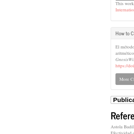
This work
Internati
How to C
El método
aritmétic
GnosisW
https://d
More Ci
Refer
Astola Badil
Efectividad