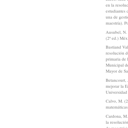
en la resolu
estudiantes 
una de gestió
maestría). P
Ausubel, N. 
(2ª ed.) Méxi
Bastiand Val
resolución 
primaria de 
Municipal de
Mayor de Sa
Betancourt, 
mejorar la E
Universidad
Calvo, M. (2
matemáticas
Cardona, M. 
la resolució
de maestría