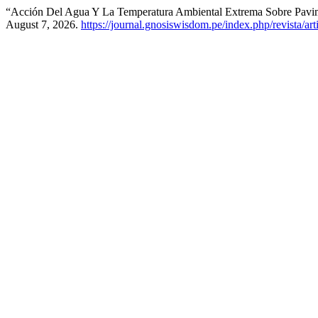
“Acción Del Agua Y La Temperatura Ambiental Extrema Sobre Pavim
August 7, 2026.
https://journal.gnosiswisdom.pe/index.php/revista/art