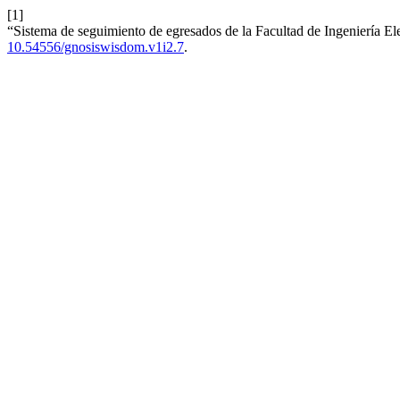
[1]
“Sistema de seguimiento de egresados de la Facultad de Ingeniería E
10.54556/gnosiswisdom.v1i2.7
.