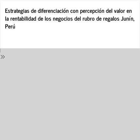
Return
Estrategias de diferenciación con percepción del valor en
to
la rentabilidad de los negocios del rubro de regalos Junín,
Issue
Perú
Details
Do
D
P