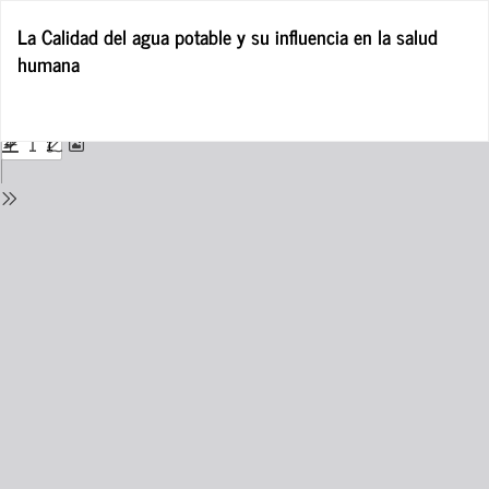
Return
La Calidad del agua potable y su influencia en la salud
to
humana
Issue
Details
Do
D
P